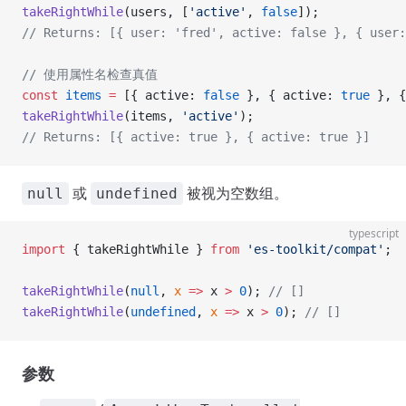
takeRightWhile
(users, [
'active'
, 
false
]);
// Returns: [{ user: 'fred', active: false }, { user:
// 使用属性名检查真值
const
 items
 =
 [{ active: 
false
 }, { active: 
true
 }, {
takeRightWhile
(items, 
'active'
);
// Returns: [{ active: true }, { active: true }]
或
被视为空数组。
null
undefined
typescript
import
 { takeRightWhile } 
from
 'es-toolkit/compat'
;
takeRightWhile
(
null
, 
x
 =>
 x 
>
 0
); 
// []
takeRightWhile
(
undefined
, 
x
 =>
 x 
>
 0
); 
// []
参数