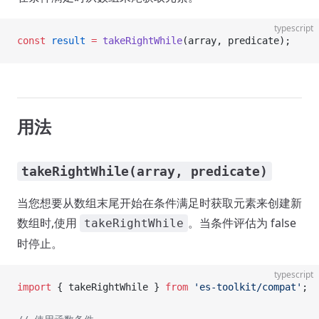
typescript
const
 result
 =
 takeRightWhile
(array, predicate);
用法
takeRightWhile(array, predicate)
当您想要从数组末尾开始在条件满足时获取元素来创建新
数组时,使用
。当条件评估为 false
takeRightWhile
时停止。
typescript
import
 { takeRightWhile } 
from
 'es-toolkit/compat'
;