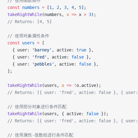
// 使用函数条件
const
 numbers
 =
 [
1
, 
2
, 
3
, 
4
, 
5
];
takeRightWhile
(numbers, 
x
 =>
 x 
>
 3
);
// Returns: [4, 5]
// 使用对象属性条件
const
 users
 =
 [
  { user: 
'barney'
, active: 
true
 },
  { user: 
'fred'
, active: 
false
 },
  { user: 
'pebbles'
, active: 
false
 },
];
takeRightWhile
(users, 
o
 =>
 !
o.active);
// Returns: [{ user: 'fred', active: false }, { user:
// 使用部分对象进行条件匹配
takeRightWhile
(users, { active: 
false
 });
// Returns: [{ user: 'fred', active: false }, { user:
// 使用属性-值数组进行条件匹配