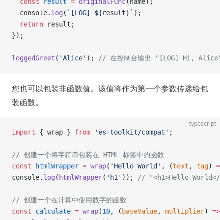
  const
 result
 =
 originalFunc
(name);
  console.
log
(
`[LOG] ${
result
}`
);
  return
 result;
});
loggedGreet
(
'Alice'
); 
// 在控制台输出 "[LOG] Hi, Alice
您也可以包装非函数值。该值将作为第一个参数传递给包
装函数。
typescript
import
 { wrap } 
from
 'es-toolkit/compat'
;
// 创建一个将字符串包装在 HTML 标签中的函数
const
 htmlWrapper
 =
 wrap
(
'Hello World'
, (
text
, 
tag
) 
=
console.
log
(
htmlWrapper
(
'h1'
)); 
// "<h1>Hello World</
// 创建一个在计算中使用数字的函数
const
 calculate
 =
 wrap
(
10
, (
baseValue
, 
multiplier
) 
=>