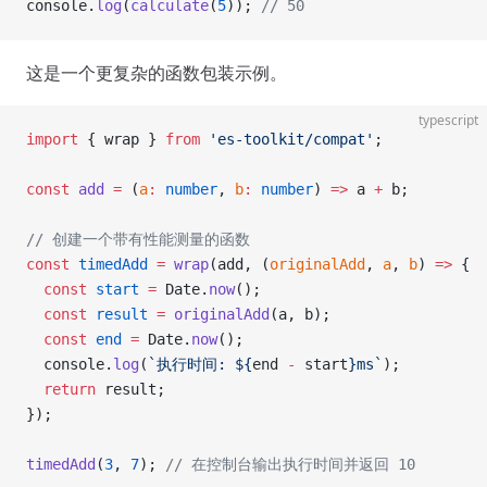
console.
log
(
calculate
(
5
)); 
// 50
这是一个更复杂的函数包装示例。
typescript
import
 { wrap } 
from
 'es-toolkit/compat'
;
const
 add
 =
 (
a
:
 number
, 
b
:
 number
) 
=>
 a 
+
 b;
// 创建一个带有性能测量的函数
const
 timedAdd
 =
 wrap
(add, (
originalAdd
, 
a
, 
b
) 
=>
 {
  const
 start
 =
 Date.
now
();
  const
 result
 =
 originalAdd
(a, b);
  const
 end
 =
 Date.
now
();
  console.
log
(
`执行时间: ${
end
 -
 start
}ms`
);
  return
 result;
});
timedAdd
(
3
, 
7
); 
// 在控制台输出执行时间并返回 10