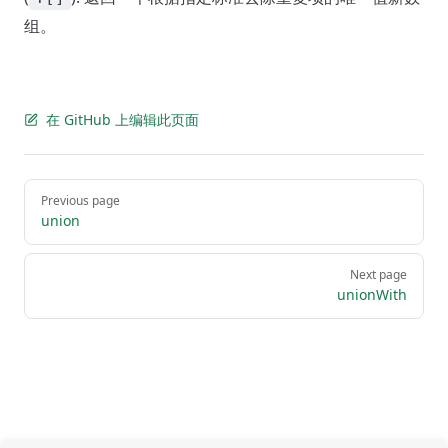
组。
在 GitHub 上编辑此页面
Pager
Previous page
union
Next page
unionWith