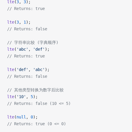
lte
(
3
, 
3
);
// Returns: true
lte
(
3
, 
1
);
// Returns: false
// 字符串比较 (字典顺序)
lte
(
'abc'
, 
'def'
);
// Returns: true
lte
(
'def'
, 
'abc'
);
// Returns: false
// 其他类型转换为数字后比较
lte
(
'10'
, 
5
);
// Returns: false (10 <= 5)
lte
(
null
, 
0
);
// Returns: true (0 <= 0)