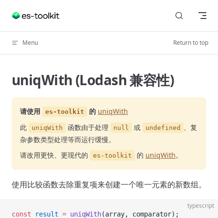
Skip to content
Menu
Return to top
uniqWith (Lodash 兼容性)
请使用
的
uniqWith
es-toolkit
此
函数由于处理
或
、复
uniqWith
null
undefined
杂参数类型处理等而运行缓慢。
请改用更快、更现代的
的
uniqWith
。
es-toolkit
使用比较函数去除重复项来创建一个唯一元素的新数组。
typescript
const
 result
 =
 uniqWith
(array, comparator);