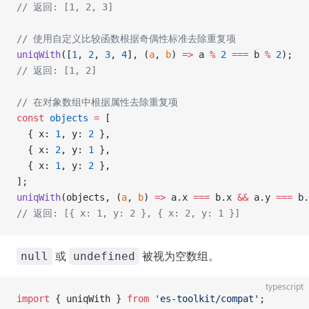
// 返回: [1, 2, 3]
// 使用自定义比较函数根据奇偶性标准去除重复项
uniqWith
([
1
, 
2
, 
3
, 
4
], (
a
, 
b
) 
=>
 a 
%
 2
 ===
 b 
%
 2
);
// 返回: [1, 2]
// 在对象数组中根据属性去除重复项
const
 objects
 =
 [
  { x: 
1
, y: 
2
 },
  { x: 
2
, y: 
1
 },
  { x: 
1
, y: 
2
 },
];
uniqWith
(objects, (
a
, 
b
) 
=>
 a.x 
===
 b.x 
&&
 a.y 
===
 b.
// 返回: [{ x: 1, y: 2 }, { x: 2, y: 1 }]
或
被视为空数组。
null
undefined
typescript
import
 { uniqWith } 
from
 'es-toolkit/compat'
;