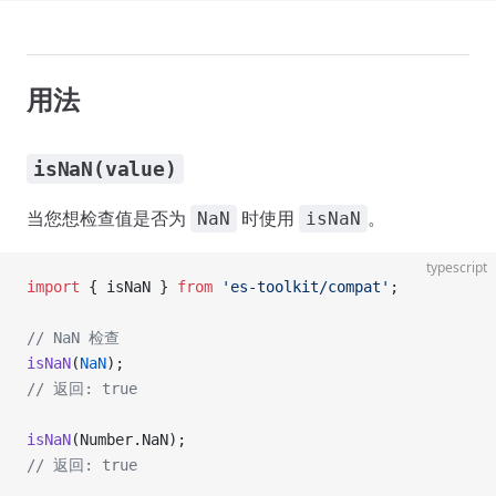
用法
isNaN(value)
当您想检查值是否为
时使用
。
NaN
isNaN
typescript
import
 { isNaN } 
from
 'es-toolkit/compat'
;
// NaN 检查
isNaN
(
NaN
);
// 返回: true
isNaN
(Number.NaN);
// 返回: true