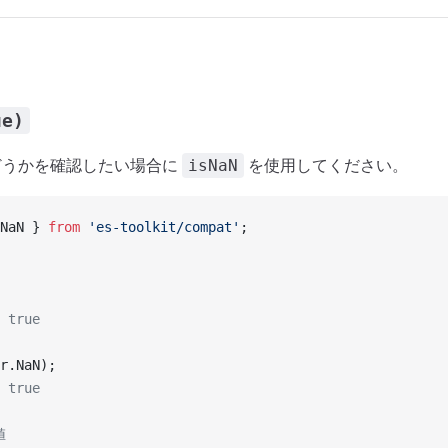
ue)
うかを確認したい場合に
を使用してください。
isNaN
NaN } 
from
 'es-toolkit/compat'
;
 true
r.NaN);
 true
値