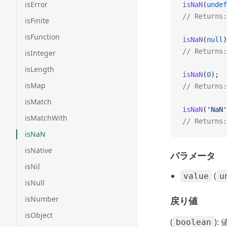
isError
isNaN
(
undef
// Returns:
isFinite
isFunction
isNaN
(
null
)
// Returns:
isInteger
isLength
isNaN
(
0
);
isMap
// Returns:
isMatch
isNaN
(
'NaN'
isMatchWith
// Returns:
isNaN
isNative
パラメータ
isNil
(
value
u
isNull
isNumber
戻り値
isObject
(
):
boolean