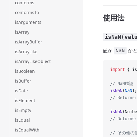
conforms
conformsTo
使用法
isArguments
isArray
isNaN(val
isArrayBuffer
値が
かど
NaN
isArrayLike
isArrayLikeObject
import
 { is
isBoolean
isBuffer
// NaN確認
isDate
isNaN
(
NaN
);
// Returns:
isElement
isEmpty
isNaN
(Numbe
// Returns:
isEqual
isEqualWith
// その他の