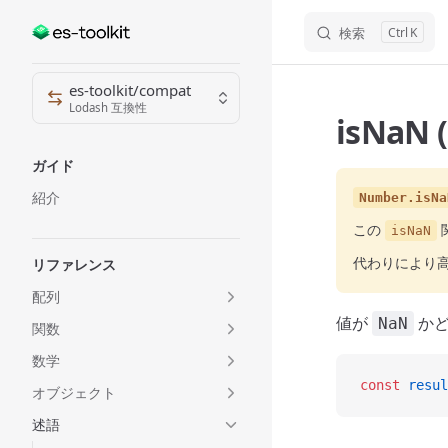
検索
K
Skip to content
Sidebar Navigation
es-toolkit/compat
Lodash 互換性
isNaN 
ガイド
紹介
Number.isNa
この
isNaN
代わりにより
リファレンス
配列
値が
かど
NaN
関数
数学
const
 resul
オブジェクト
述語