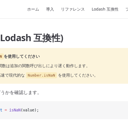
Main Navigation
ホーム
導入
リファレンス
Lodash 互換性
(Lodash 互換性)
を使用してください
N
関数は追加の関数呼び出しにより遅く動作します。
高速で現代的な
を使用してください。
Number.isNaN
うかを確認します。
t
 =
 isNaN
(value);