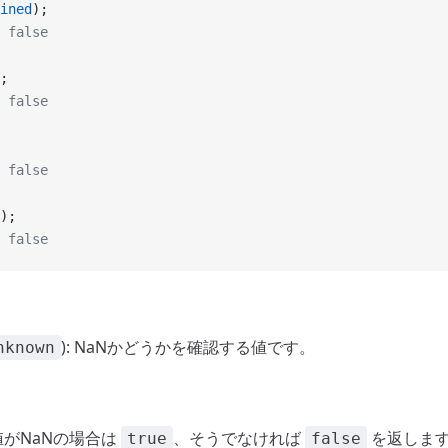
ined
);
 false
;
 false
 false
);
 false
): NaNかどうかを確認する値です。
nknown
 値がNaNの場合は
、そうでなければ
を返しま
true
false