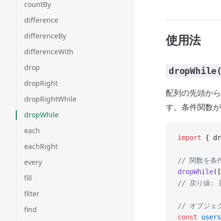
countBy
difference
differenceBy
使用法
differenceWith
drop
dropWhile
dropRight
配列の先頭か
dropRightWhile
す。条件関数
dropWhile
each
import
 { dr
eachRight
// 関数を
every
dropWhile
([
fill
// 戻り値: [
filter
// オブジ
find
const
 users