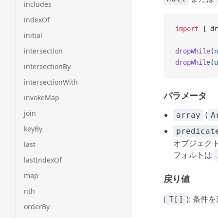
includes
indexOf
import
 { dr
initial
intersection
dropWhile
(
n
dropWhile
(
u
intersectionBy
intersectionWith
パラメータ
invokeMap
join
(
array
A
keyBy
predicat
オブジェク
last
フォルトは
lastIndexOf
map
戻り値
nth
(
): 条
T[]
orderBy