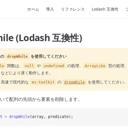
Main Navigation
ホーム
導入
リファレンス
Lodash 互換性
ile (Lodash 互換性)
の
を使用してください
dropWhile
関数は、
や
の処理、
型の処理、
le
null
undefined
ArrayLike
トなどにより遅く動作します。
り高速で現代的な
の
を使用してください。
es-toolkit
dropWhile
いて配列の先頭から要素を削除します。
t
 =
 dropWhile
(array, predicate);