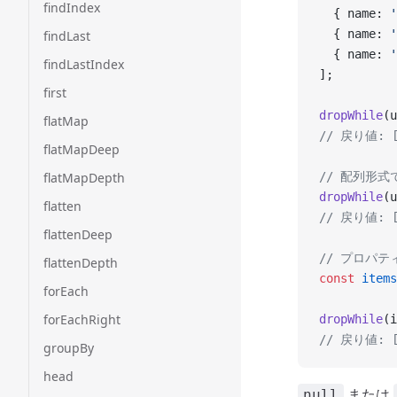
findIndex
  { name: 
'
  { name: 
'
findLast
  { name: 
'
findLastIndex
];
first
dropWhile
(u
flatMap
// 戻り値: [{
flatMapDeep
flatMapDepth
// 配列形
dropWhile
(u
flatten
// 戻り値: [{
flattenDeep
// プロパ
flattenDepth
const
 items
forEach
forEachRight
dropWhile
(i
// 戻り値: [{
groupBy
head
または
null