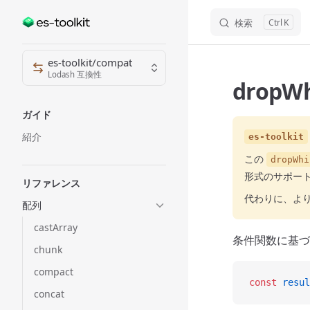
検索
K
Skip to content
Sidebar Navigation
es-toolkit/compat
Lodash 互換性
dropWh
ガイド
紹介
es-toolkit
この
dropWhi
形式のサポー
リファレンス
代わりに、よ
配列
castArray
条件関数に基づ
chunk
compact
const
 resul
concat