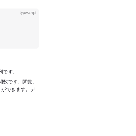
typescript
配列です。
件関数です。関数、
とができます。デ