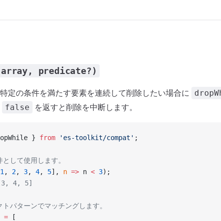
(array, predicate?)
ら特定の条件を満たす要素を連続して削除したい場合に
dropW
が
を返すと削除を中断します。
false
opWhile } 
from
 'es-toolkit/compat'
;
条件として使用します。
1
, 
2
, 
3
, 
4
, 
5
], 
n
 =>
 n 
<
 3
);
3, 4, 5]
ェクトパターンでマッチングします。
 =
 [