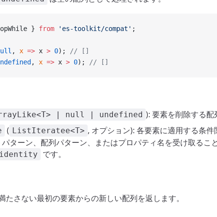
opWhile } 
from
 'es-toolkit/compat'
;
ull
, 
x
 =>
 x 
>
 0
); 
// []
ndefined
, 
x
 =>
 x 
>
 0
); 
// []
): 要素を削除する
rrayLike<T> | null | undefined
(
, オプション): 各要素に適用する条
e
ListIteratee<T>
トパターン、配列パターン、またはプロパティ名を受け取るこ
です。
identity
件を満たさない最初の要素からの新しい配列を返します。