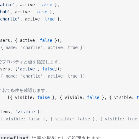
alice'
, active: 
false
 },
bob'
, active: 
false
 },
charlie'
, active: 
true
 },
sers, { active: 
false
 });
 name: 'charlie', active: true }]
式でプロパティと値を指定します。
sers, [
'active'
, 
false
]);
 name: 'charlie', active: true }]
ティ名で条件を確認します。
 =
 [{ visible: 
false
 }, { visible: 
false
 }, { visible: 
t
tems, 
'visible'
);
 visible: false }, { visible: false }, { visible: true
は空の配列として処理されます。
undefined