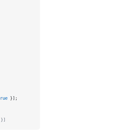
rue
 }];
 }]