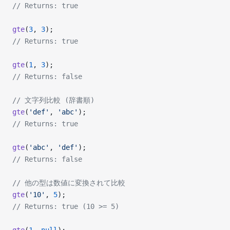
// Returns: true
gte
(
3
, 
3
);
// Returns: true
gte
(
1
, 
3
);
// Returns: false
// 文字列比較 (辞書順)
gte
(
'def'
, 
'abc'
);
// Returns: true
gte
(
'abc'
, 
'def'
);
// Returns: false
// 他の型は数値に変換されて比較
gte
(
'10'
, 
5
);
// Returns: true (10 >= 5)