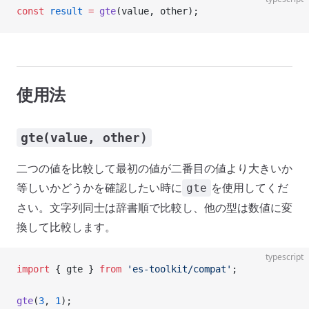
const
 result
 =
 gte
(value, other);
使用法
gte(value, other)
二つの値を比較して最初の値が二番目の値より大きいか
等しいかどうかを確認したい時に
を使用してくだ
gte
さい。文字列同士は辞書順で比較し、他の型は数値に変
換して比較します。
typescript
import
 { gte } 
from
 'es-toolkit/compat'
;
gte
(
3
, 
1
);