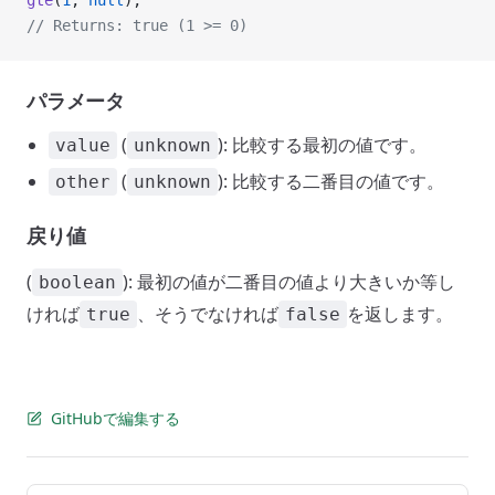
gte
(
1
, 
null
);
// Returns: true (1 >= 0)
パラメータ
(
): 比較する最初の値です。
value
unknown
(
): 比較する二番目の値です。
other
unknown
戻り値
(
): 最初の値が二番目の値より大きいか等し
boolean
ければ
、そうでなければ
を返します。
true
false
GitHubで編集する