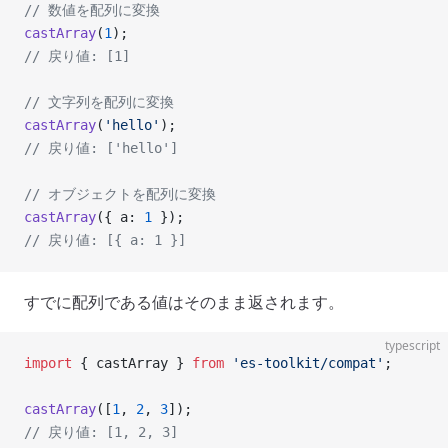
// 数値を配列に変換
castArray
(
1
);
// 戻り値: [1]
// 文字列を配列に変換
castArray
(
'hello'
);
// 戻り値: ['hello']
// オブジェクトを配列に変換
castArray
({ a: 
1
 });
// 戻り値: [{ a: 1 }]
すでに配列である値はそのまま返されます。
typescript
import
 { castArray } 
from
 'es-toolkit/compat'
;
castArray
([
1
, 
2
, 
3
]);
// 戻り値: [1, 2, 3]