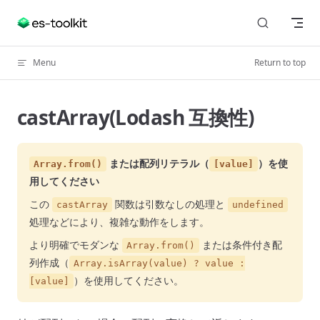
Skip to content
Menu
Return to top
castArray(Lodash 互換性)
または配列リテラル（
）を使
Array.from()
[value]
用してください
この
関数は引数なしの処理と
castArray
undefined
処理などにより、複雑な動作をします。
より明確でモダンな
または条件付き配
Array.from()
列作成（
Array.isArray(value) ? value :
）を使用してください。
[value]