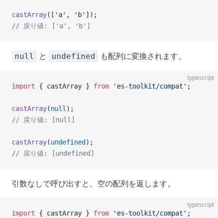
castArray
([
'a'
, 
'b'
]);
// 戻り値: ['a', 'b']
と
も配列に変換されます。
null
undefined
typescript
import
 { castArray } 
from
 'es-toolkit/compat'
;
castArray
(
null
);
// 戻り値: [null]
castArray
(
undefined
);
// 戻り値: [undefined]
引数なしで呼び出すと、空の配列を返します。
typescript
import
 { castArray } 
from
 'es-toolkit/compat'
;