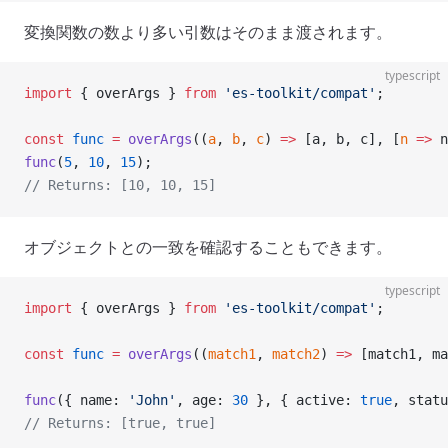
変換関数の数より多い引数はそのまま渡されます。
typescript
import
 { overArgs } 
from
 'es-toolkit/compat'
;
const
 func
 =
 overArgs
((
a
, 
b
, 
c
) 
=>
 [a, b, c], [
n
 =>
 n
func
(
5
, 
10
, 
15
);
// Returns: [10, 10, 15]
オブジェクトとの一致を確認することもできます。
typescript
import
 { overArgs } 
from
 'es-toolkit/compat'
;
const
 func
 =
 overArgs
((
match1
, 
match2
) 
=>
 [match1, ma
func
({ name: 
'John'
, age: 
30
 }, { active: 
true
, statu
// Returns: [true, true]