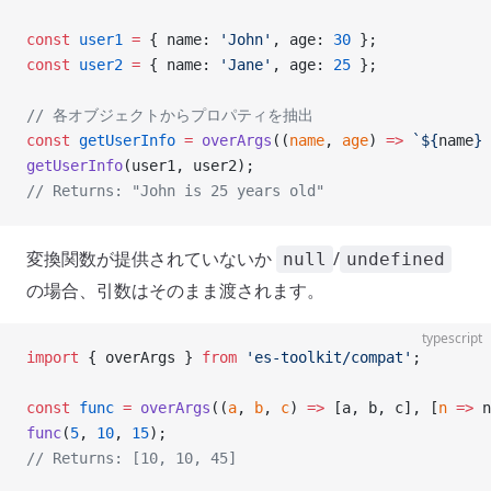
const
 user1
 =
 { name: 
'John'
, age: 
30
 };
const
 user2
 =
 { name: 
'Jane'
, age: 
25
 };
// 各オブジェクトからプロパティを抽出
const
 getUserInfo
 =
 overArgs
((
name
, 
age
) 
=>
 `${
name
} 
getUserInfo
(user1, user2);
// Returns: "John is 25 years old"
変換関数が提供されていないか
/
null
undefined
の場合、引数はそのまま渡されます。
typescript
import
 { overArgs } 
from
 'es-toolkit/compat'
;
const
 func
 =
 overArgs
((
a
, 
b
, 
c
) 
=>
 [a, b, c], [
n
 =>
 n
func
(
5
, 
10
, 
15
);
// Returns: [10, 10, 45]