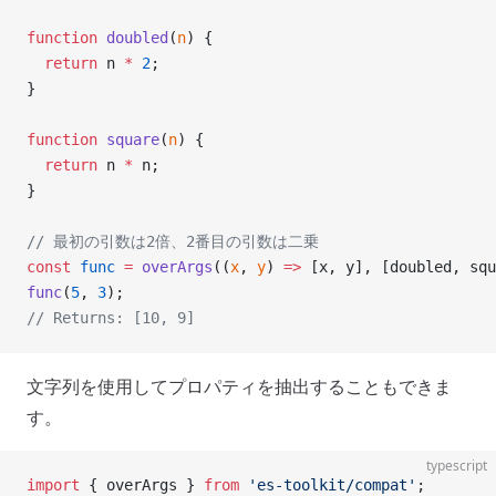
function
 doubled
(
n
) {
  return
 n 
*
 2
;
}
function
 square
(
n
) {
  return
 n 
*
 n;
}
// 最初の引数は2倍、2番目の引数は二乗
const
 func
 =
 overArgs
((
x
, 
y
) 
=>
 [x, y], [doubled, squ
func
(
5
, 
3
);
// Returns: [10, 9]
文字列を使用してプロパティを抽出することもできま
す。
typescript
import
 { overArgs } 
from
 'es-toolkit/compat'
;