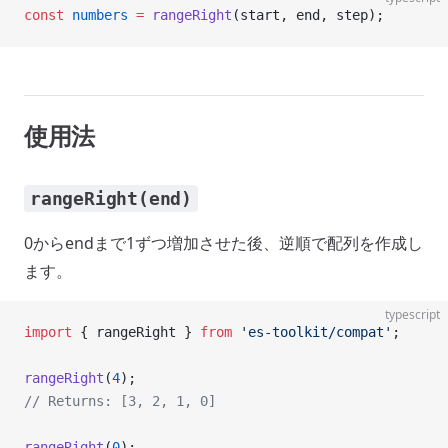
const
 numbers
 =
 rangeRight
(start, end, step);
使用法
rangeRight(end)
0からendまで1ずつ増加させた後、逆順で配列を作成し
ます。
typescript
import
 { rangeRight } 
from
 'es-toolkit/compat'
;
rangeRight
(
4
);
// Returns: [3, 2, 1, 0]
rangeRight
(
0
);