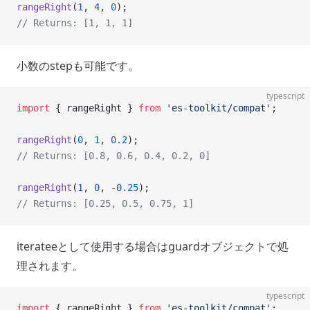
rangeRight
(
1
, 
4
, 
0
);
// Returns: [1, 1, 1]
小数のstepも可能です。
typescript
import
 { rangeRight } 
from
 'es-toolkit/compat'
;
rangeRight
(
0
, 
1
, 
0.2
);
// Returns: [0.8, 0.6, 0.4, 0.2, 0]
rangeRight
(
1
, 
0
, 
-
0.25
);
// Returns: [0.25, 0.5, 0.75, 1]
iterateeとして使用する場合はguardオブジェクトで処
理されます。
typescript
import
 { rangeRight } 
from
 'es-toolkit/compat'
;