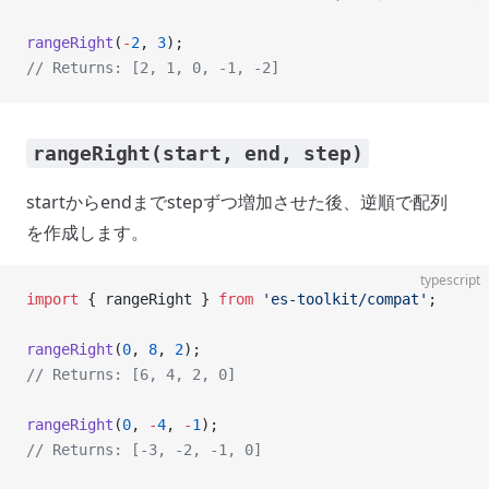
rangeRight
(
-
2
, 
3
);
// Returns: [2, 1, 0, -1, -2]
rangeRight(start, end, step)
startからendまでstepずつ増加させた後、逆順で配列
を作成します。
typescript
import
 { rangeRight } 
from
 'es-toolkit/compat'
;
rangeRight
(
0
, 
8
, 
2
);
// Returns: [6, 4, 2, 0]
rangeRight
(
0
, 
-
4
, 
-
1
);
// Returns: [-3, -2, -1, 0]