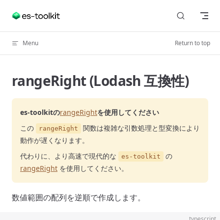
Skip to content
Menu
Return to top
rangeRight (Lodash 互換性)
es-toolkitの
rangeRight
を使用してください
この
関数は複雑な引数処理と型変換により
rangeRight
動作が遅くなります。
代わりに、より高速で現代的な
の
es-toolkit
rangeRight
を使用してください。
数値範囲の配列を逆順で作成します。
typescript