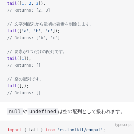
tail
([
1
, 
2
, 
3
]);
// Returns: [2, 3]
// 文字列配列から最初の要素を削除します。
tail
([
'a'
, 
'b'
, 
'c'
]);
// Returns: ['b', 'c']
// 要素が1つだけの配列です。
tail
([
1
]);
// Returns: []
// 空の配列です。
tail
([]);
// Returns: []
や
は空の配列として扱われます。
null
undefined
typescript
import
 { tail } 
from
 'es-toolkit/compat'
;