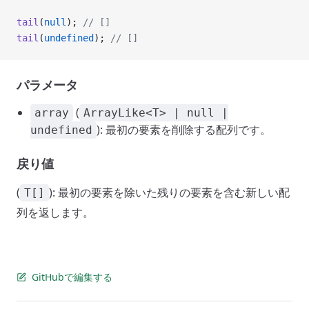
tail
(
null
); 
// []
tail
(
undefined
); 
// []
パラメータ
(
array
ArrayLike<T> | null |
): 最初の要素を削除する配列です。
undefined
戻り値
(
): 最初の要素を除いた残りの要素を含む新しい配
T[]
列を返します。
GitHubで編集する