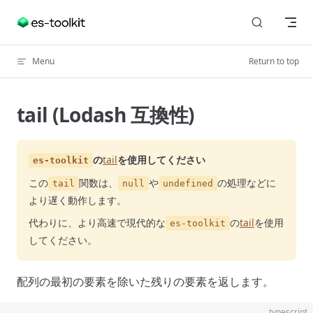
Skip to content
Menu
Return to top
tail (Lodash 互換性)
の
tail
を使用してください
es-toolkit
この
関数は、
や
の処理などに
tail
null
undefined
より遅く動作します。
代わりに、より高速で現代的な
の
tail
を使用
es-toolkit
してください。
配列の最初の要素を除いた残りの要素を返します。
typescript