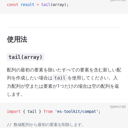
const
 result
 =
 tail
(array);
使用法
tail(array)
配列の最初の要素を除いたすべての要素を含む新しい配
列を作成したい場合は
を使用してください。入
tail
力配列が空または要素が1つだけの場合は空の配列を返
します。
typescript
import
 { tail } 
from
 'es-toolkit/compat'
;
// 数値配列から最初の要素を削除します。