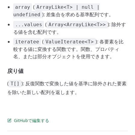
(
array
ArrayLike<T> | null |
): 差集合を求める基準配列です。
undefined
(
): 除外す
...values
Array<ArrayLike<T>>
る値を含む配列です。
(
): 各要素を比
iteratee
ValueIteratee<T>
較する値に変換する関数です。関数、プロパティ
名、または部分オブジェクトを使用できます。
戻り値
(
): 反復関数で変換した値を基準に除外された要素
T[]
を除いた新しい配列を返します。
GitHubで編集する