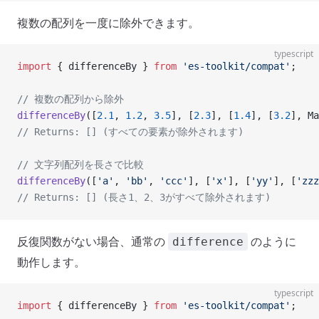
複数の配列を一度に除外できます。
typescript
import
 { differenceBy } 
from
 'es-toolkit/compat'
;
// 複数の配列から除外
differenceBy
([
2.1
, 
1.2
, 
3.5
], [
2.3
], [
1.4
], [
3.2
], Ma
// Returns: [] (すべての要素が除外されます)
// 文字列配列を長さで比較
differenceBy
([
'a'
, 
'bb'
, 
'ccc'
], [
'x'
], [
'yy'
], [
'zzz
// Returns: [] (長さ1、2、3がすべて除外されます)
反復関数がない場合、通常の
のように
difference
動作します。
typescript
import
 { differenceBy } 
from
 'es-toolkit/compat'
;