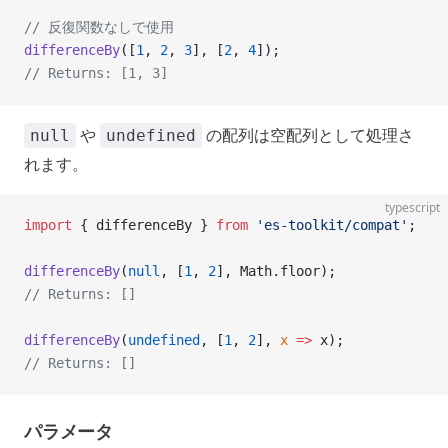
// 反復関数なしで使用
differenceBy
([
1
, 
2
, 
3
], [
2
, 
4
]);
// Returns: [1, 3]
や
の配列は空配列として処理さ
null
undefined
れます。
typescript
import
 { differenceBy } 
from
 'es-toolkit/compat'
;
differenceBy
(
null
, [
1
, 
2
], Math.floor);
// Returns: []
differenceBy
(
undefined
, [
1
, 
2
], 
x
 =>
 x);
// Returns: []
パラメータ