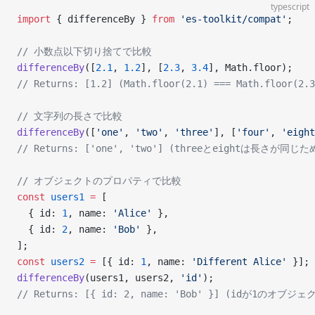
typescript
import
 { differenceBy } 
from
 'es-toolkit/compat'
;
// 小数点以下切り捨てで比較
differenceBy
([
2.1
, 
1.2
], [
2.3
, 
3.4
], Math.floor);
// Returns: [1.2] (Math.floor(2.1) === Math.floor
// 文字列の長さで比較
differenceBy
([
'one'
, 
'two'
, 
'three'
], [
'four'
, 
'eight
// Returns: ['one', 'two'] (threeとeightは長さが同じ
// オブジェクトのプロパティで比較
const
 users1
 =
 [
  { id: 
1
, name: 
'Alice'
 },
  { id: 
2
, name: 
'Bob'
 },
];
const
 users2
 =
 [{ id: 
1
, name: 
'Different Alice'
 }];
differenceBy
(users1, users2, 
'id'
);
// Returns: [{ id: 2, name: 'Bob' }] (idが1のオブ