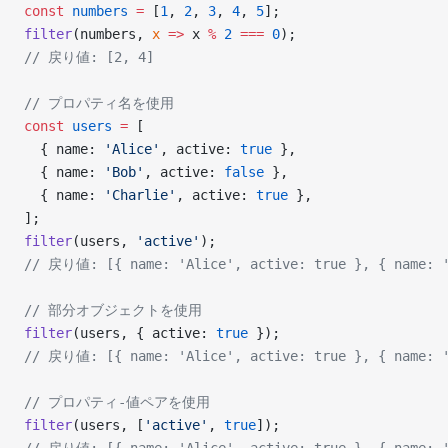
const
 numbers
 =
 [
1
, 
2
, 
3
, 
4
, 
5
];
filter
(numbers, 
x
 =>
 x 
%
 2
 ===
 0
);
// 戻り値: [2, 4]
// プロパティ名を使用
const
 users
 =
 [
  { name: 
'Alice'
, active: 
true
 },
  { name: 
'Bob'
, active: 
false
 },
  { name: 
'Charlie'
, active: 
true
 },
];
filter
(users, 
'active'
);
// 戻り値: [{ name: 'Alice', active: true }, { name: '
// 部分オブジェクトを使用
filter
(users, { active: 
true
 });
// 戻り値: [{ name: 'Alice', active: true }, { name: '
// プロパティ-値ペアを使用
filter
(users, [
'active'
, 
true
]);