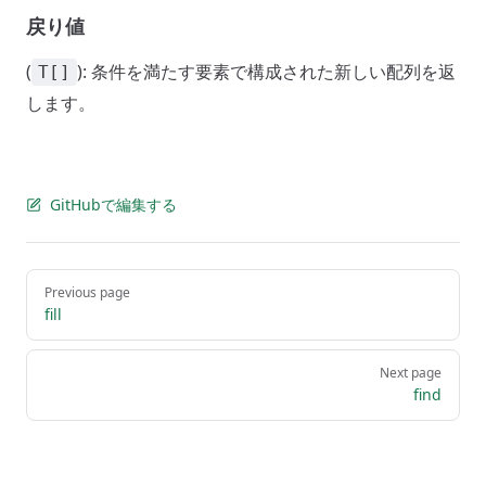
戻り値
(
): 条件を満たす要素で構成された新しい配列を返
T[]
します。
GitHubで編集する
Pager
Previous page
fill
Next page
find