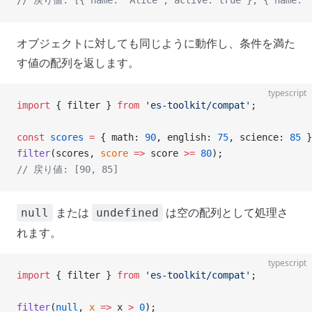
// 戻り値: [{ name: 'Alice', active: true }, { name: '
オブジェクトに対しても同じように動作し、条件を満た
す値の配列を返します。
typescript
import
 { filter } 
from
 'es-toolkit/compat'
;
const
 scores
 =
 { math: 
90
, english: 
75
, science: 
85
 }
filter
(scores, 
score
 =>
 score 
>=
 80
);
// 戻り値: [90, 85]
または
は空の配列として処理さ
null
undefined
れます。
typescript
import
 { filter } 
from
 'es-toolkit/compat'
;
filter
(
null
, 
x
 =>
 x 
>
 0
);