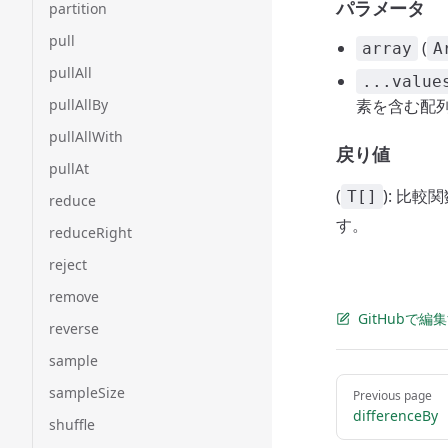
パラメータ
partition
pull
(
array
A
pullAll
...value
pullAllBy
素を含む配
pullAllWith
戻り値
pullAt
(
): 比
T[]
reduce
す。
reduceRight
reject
remove
GitHubで編
reverse
sample
Pager
sampleSize
Previous page
differenceBy
shuffle