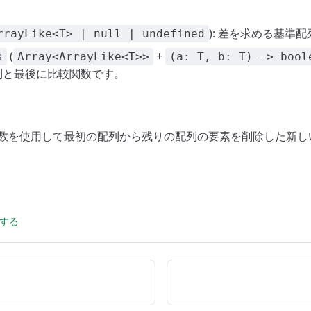
): 差を求める基準
rrayLike<T> | null | undefined
(
+
s
Array<ArrayLike<T>>
(a: T, b: T) => bool
列と最後に比較関数です。
較関数を使用して最初の配列から残りの配列の要素を削除した新
集する