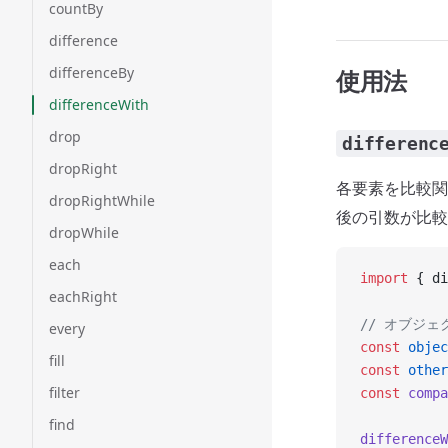
countBy
difference
differenceBy
使用法
differenceWith
drop
differenc
dropRight
各要素を比較関
dropRightWhile
後の引数が比較
dropWhile
each
import
 { di
eachRight
// オブジェ
every
const
 objec
fill
const
 other
filter
const
 compa
find
differenceW