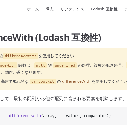
Main Navigation
ホーム
導入
リファレンス
Lodash 互換性
enceWith (Lodash 互換性)
の
を使用してください
differenceWith
関数は、
や
の処理、複数の配列処理、
nceWith
null
undefined
り、動作が遅くなります。
り高速で現代的な
の
differenceWith
を使用してくださ
es-toolkit
して、最初の配列から他の配列に含まれる要素を削除します。
t
 =
 differenceWith
(array, 
...
values, comparator);