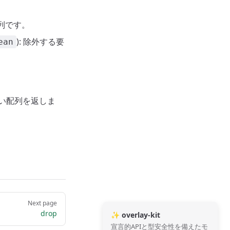
配列です。
): 除外する要
ean
しい配列を返しま
Next page
drop
✨ overlay-kit
宣言的APIと型安全性を備えたモ