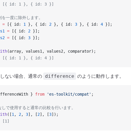
 [{ id: 1 }, { id: 3 }]
配列を一度に除外します。
 =
 [{ id: 
1
 }, { id: 
2
 }, { id: 
3
 }, { id: 
4
 }];
s1
 =
 [{ id: 
2
 }];
s2
 =
 [{ id: 
3
 }];
ith
(array, values1, values2, comparator);
 [{ id: 1 }, { id: 4 }]
供しない場合、通常の
のように動作します。
difference
fferenceWith } 
from
 'es-toolkit/compat'
;
数なしで使用すると通常の比較を行います。
ith
([
1
, 
2
, 
3
], [
2
], [
3
]);
 [1]