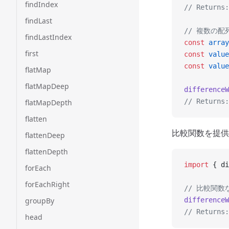
findIndex
// Returns:
findLast
// 複数の
findLastIndex
const
 array
first
const
 value
const
 value
flatMap
flatMapDeep
differenceW
// Returns:
flatMapDepth
flatten
比較関数を提
flattenDeep
flattenDepth
import
 { di
forEach
forEachRight
// 比較関
groupBy
differenceW
// Returns:
head