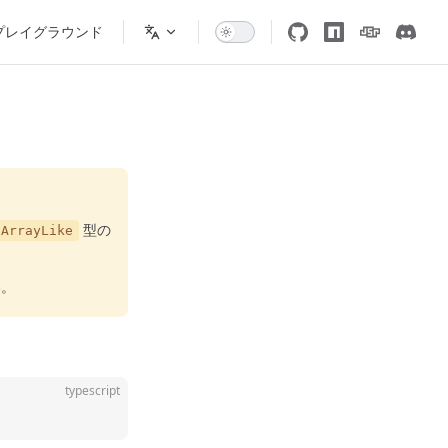
プレイグラウンド
型の
ArrayLike
い。
typescript