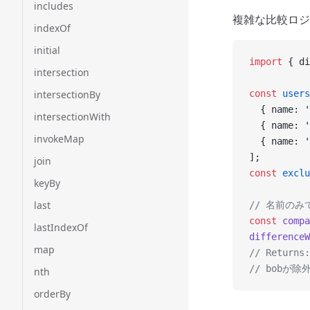
includes
複雑な比較ロジ
indexOf
initial
import
 { di
intersection
intersectionBy
const
 users
  { name: 
'
intersectionWith
  { name: 
'
invokeMap
  { name: 
'
];
join
const
 exclu
keyBy
last
// 名前の
const
 compa
lastIndexOf
differenceW
map
// Returns:
// bob
nth
orderBy