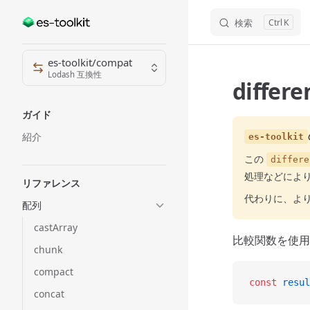
検索
K
Skip to content
Sidebar Navigation
es-toolkit/compat
Lodash 互換性
differ
ガイド
紹介
es-toolkit
この
differe
処理などによ
リファレンス
代わりに、よ
配列
castArray
比較関数を使用
chunk
compact
const
 resul
concat