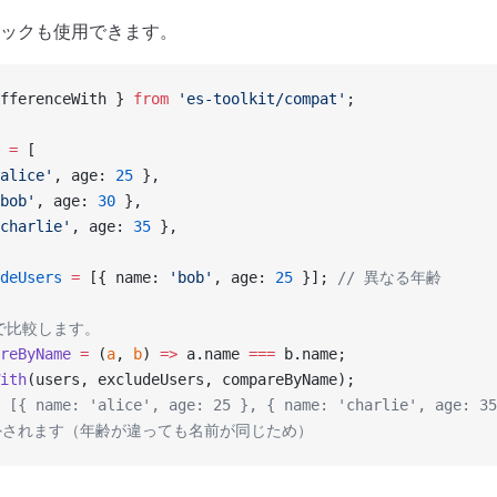
ックも使用できます。
fferenceWith } 
from
 'es-toolkit/compat'
;
 =
 [
alice'
, age: 
25
 },
bob'
, age: 
30
 },
charlie'
, age: 
35
 },
deUsers
 =
 [{ name: 
'bob'
, age: 
25
 }]; 
// 異なる年齢
みで比較します。
reByName
 =
 (
a
, 
b
) 
=>
 a.name 
===
 b.name;
ith
(users, excludeUsers, compareByName);
 [{ name: 'alice', age: 25 }, { name: 'charlie', age: 35
が除外されます（年齢が違っても名前が同じため）