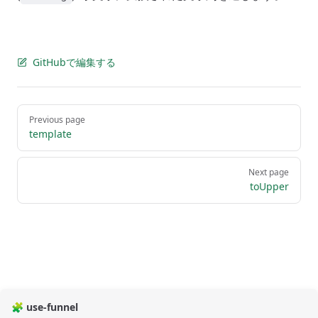
GitHubで編集する
Pager
Previous page
template
Next page
toUpper
🧩 use-funnel