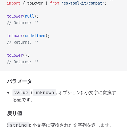
import
 { toLower } 
from
 'es-toolkit/compat'
;
toLower
(
null
);
// Returns: ''
toLower
(
undefined
);
// Returns: ''
toLower
();
// Returns: ''
パラメータ
(
, オプション): 小文字に変換す
value
unknown
る値です。
戻り値
(
): 小文字に変換された文字列を返します。
string