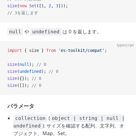
size
(
new
 Set
([
1
, 
2
, 
3
]));
// 3を返します
や
は 0 を返します。
null
undefined
typescript
import
 { size } 
from
 'es-toolkit/compat'
;
size
(
null
); 
// 0
size
(
undefined
); 
// 0
size
({}); 
// 0
size
([]); 
// 0
パラメータ
(
collection
object | string | null |
): サイズを確認する配列、文字列、オ
undefined
ブジェクト、Map、Set。