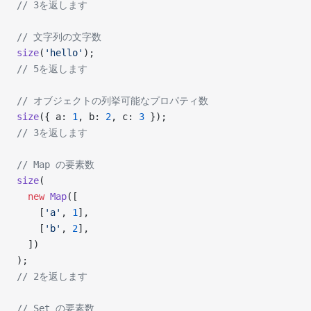
// 3を返します
// 文字列の文字数
size
(
'hello'
);
// 5を返します
// オブジェクトの列挙可能なプロパティ数
size
({ a: 
1
, b: 
2
, c: 
3
 });
// 3を返します
// Map の要素数
size
(
  new
 Map
([
    [
'a'
, 
1
],
    [
'b'
, 
2
],
  ])
);
// 2を返します
// Set の要素数