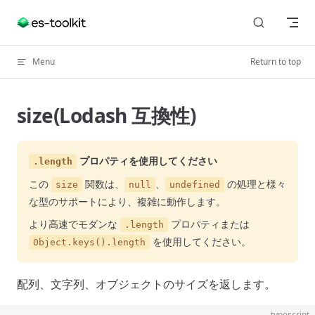
Skip to content
Menu
Return to top
size(Lodash 互換性)
プロパティを使用してください
.length
この
関数は、
、
の処理と様々
size
null
undefined
な型のサポートにより、複雑に動作します。
より高速でモダンな
プロパティまたは
.length
を使用してください。
Object.keys().length
配列、文字列、オブジェクトのサイズを返します。
typescript