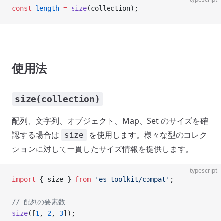
const
 length
 =
 size
(collection);
使用法
size(collection)
配列、文字列、オブジェクト、Map、Set のサイズを確
認する場合は
を使用します。様々な型のコレク
size
ションに対して一貫したサイズ情報を提供します。
typescript
import
 { size } 
from
 'es-toolkit/compat'
;
// 配列の要素数
size
([
1
, 
2
, 
3
]);