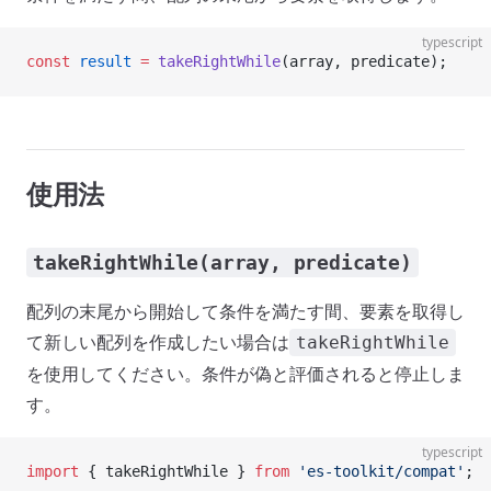
typescript
const
 result
 =
 takeRightWhile
(array, predicate);
使用法
takeRightWhile(array, predicate)
配列の末尾から開始して条件を満たす間、要素を取得し
て新しい配列を作成したい場合は
takeRightWhile
を使用してください。条件が偽と評価されると停止しま
す。
typescript
import
 { takeRightWhile } 
from
 'es-toolkit/compat'
;