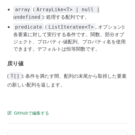
(
array
ArrayLike<T> | null |
): 処理する配列です。
undefined
(
, オプション):
predicate
ListIteratee<T>
各要素に対して実行する条件です。関数、部分オブ
ジェクト、プロパティ-値配列、プロパティ名を使用
できます。デフォルトは恒等関数です。
戻り値
(
): 条件を満たす間、配列の末尾から取得した要素
T[]
の新しい配列を返します。
GitHubで編集する
Pager