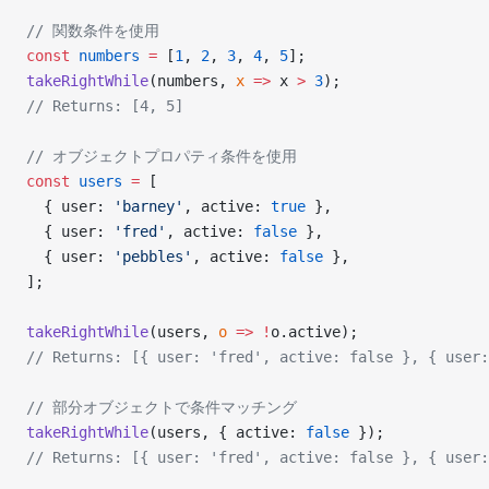
// 関数条件を使用
const
 numbers
 =
 [
1
, 
2
, 
3
, 
4
, 
5
];
takeRightWhile
(numbers, 
x
 =>
 x 
>
 3
);
// Returns: [4, 5]
// オブジェクトプロパティ条件を使用
const
 users
 =
 [
  { user: 
'barney'
, active: 
true
 },
  { user: 
'fred'
, active: 
false
 },
  { user: 
'pebbles'
, active: 
false
 },
];
takeRightWhile
(users, 
o
 =>
 !
o.active);
// Returns: [{ user: 'fred', active: false }, { user:
// 部分オブジェクトで条件マッチング
takeRightWhile
(users, { active: 
false
 });
// Returns: [{ user: 'fred', active: false }, { user: