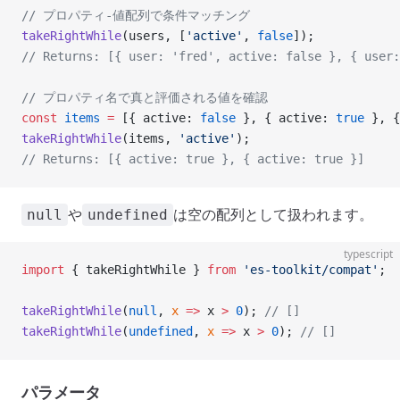
// プロパティ-値配列で条件マッチング
takeRightWhile
(users, [
'active'
, 
false
]);
// Returns: [{ user: 'fred', active: false }, { user:
// プロパティ名で真と評価される値を確認
const
 items
 =
 [{ active: 
false
 }, { active: 
true
 }, {
takeRightWhile
(items, 
'active'
);
// Returns: [{ active: true }, { active: true }]
や
は空の配列として扱われます。
null
undefined
typescript
import
 { takeRightWhile } 
from
 'es-toolkit/compat'
;
takeRightWhile
(
null
, 
x
 =>
 x 
>
 0
); 
// []
takeRightWhile
(
undefined
, 
x
 =>
 x 
>
 0
); 
// []
パラメータ