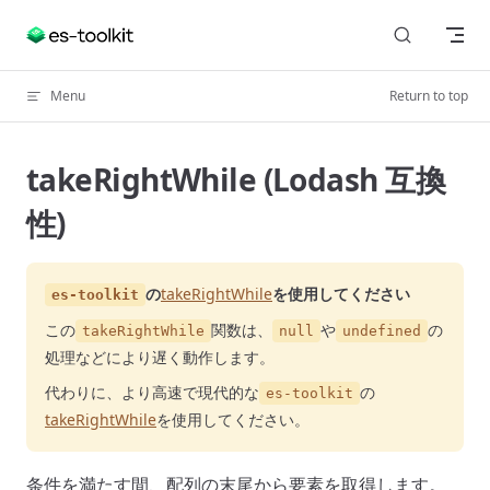
Skip to content
Menu
Return to top
takeRightWhile (Lodash 互換
性)
の
takeRightWhile
を使用してください
es-toolkit
この
関数は、
や
の
takeRightWhile
null
undefined
処理などにより遅く動作します。
代わりに、より高速で現代的な
の
es-toolkit
takeRightWhile
を使用してください。
条件を満たす間、配列の末尾から要素を取得します。