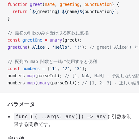
function
 greet
(
name
, 
greeting
, 
punctuation
) {
  return
 `${
greeting
} ${
name
}${
punctuation
}`
;
}
// 最初の引数のみを受け取る関数に変換
const
 greetOne
 =
 unary
(greet);
greetOne
(
'Alice'
, 
'Hello'
, 
'!'
); 
// greet('Alice'
// 配列の map 関数と一緒に使用すると便利
const
 numbers
 =
 [
'1'
, 
'2'
, 
'3'
];
numbers.
map
(parseInt); 
// [1, NaN, NaN] - 予期しない
numbers.
map
(
unary
(parseInt)); 
// [1, 2, 3] - 正しい結
パラメータ
(
): 引数を制
func
(...args: any[]) => any
限する関数です。