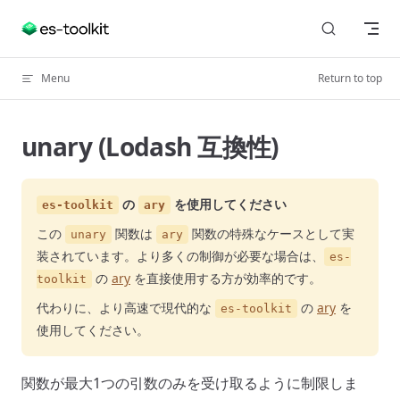
Skip to content
Menu
Return to top
unary (Lodash 互換性)
の
を使用してください
es-toolkit
ary
この
関数は
関数の特殊なケースとして実
unary
ary
装されています。より多くの制御が必要な場合は、
es-
の
ary
を直接使用する方が効率的です。
toolkit
代わりに、より高速で現代的な
の
ary
を
es-toolkit
使用してください。
関数が最大1つの引数のみを受け取るように制限しま