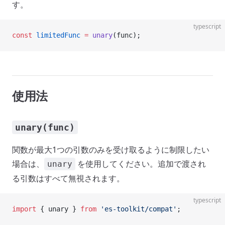
す。
typescript
const
 limitedFunc
 =
 unary
(func);
使用法
unary(func)
関数が最大1つの引数のみを受け取るように制限したい
場合は、
を使用してください。追加で渡され
unary
る引数はすべて無視されます。
typescript
import
 { unary } 
from
 'es-toolkit/compat'
;