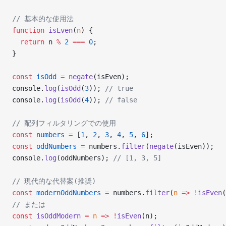
// 基本的な使用法
function
 isEven
(
n
) {
  return
 n 
%
 2
 ===
 0
;
}
const
 isOdd
 =
 negate
(isEven);
console.
log
(
isOdd
(
3
)); 
// true
console.
log
(
isOdd
(
4
)); 
// false
// 配列フィルタリングでの使用
const
 numbers
 =
 [
1
, 
2
, 
3
, 
4
, 
5
, 
6
];
const
 oddNumbers
 =
 numbers.
filter
(
negate
(isEven));
console.
log
(oddNumbers); 
// [1, 3, 5]
// 現代的な代替案(推奨)
const
 modernOddNumbers
 =
 numbers.
filter
(
n
 =>
 !
isEven
(
// または
const
 isOddModern
 =
 n
 =>
 !
isEven
(n);