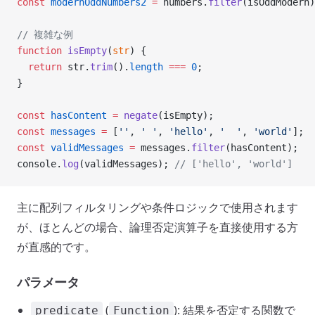
const
 modernOddNumbers2
 =
 numbers.
filter
(isOddModern)
// 複雑な例
function
 isEmpty
(
str
) {
  return
 str.
trim
().
length
 ===
 0
;
}
const
 hasContent
 =
 negate
(isEmpty);
const
 messages
 =
 [
''
, 
' '
, 
'hello'
, 
'  '
, 
'world'
];
const
 validMessages
 =
 messages.
filter
(hasContent);
console.
log
(validMessages); 
// ['hello', 'world']
主に配列フィルタリングや条件ロジックで使用されます
が、ほとんどの場合、論理否定演算子を直接使用する方
が直感的です。
パラメータ
(
): 結果を否定する関数で
predicate
Function