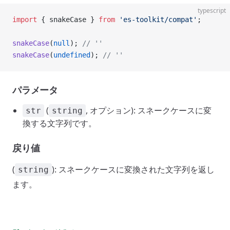
typescript
import
 { snakeCase } 
from
 'es-toolkit/compat'
;
snakeCase
(
null
); 
// ''
snakeCase
(
undefined
); 
// ''
パラメータ
(
, オプション): スネークケースに変
str
string
換する文字列です。
戻り値
(
): スネークケースに変換された文字列を返し
string
ます。