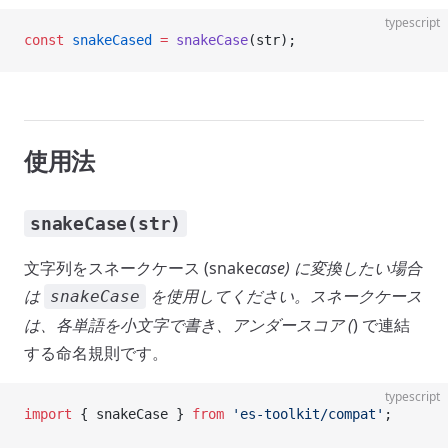
typescript
const
 snakeCased
 =
 snakeCase
(str);
使用法
snakeCase(str)
文字列をスネークケース (snake
case) に変換したい場合
は
を使用してください。スネークケース
snakeCase
は、各単語を小文字で書き、アンダースコア (
) で連結
する命名規則です。
typescript
import
 { snakeCase } 
from
 'es-toolkit/compat'
;