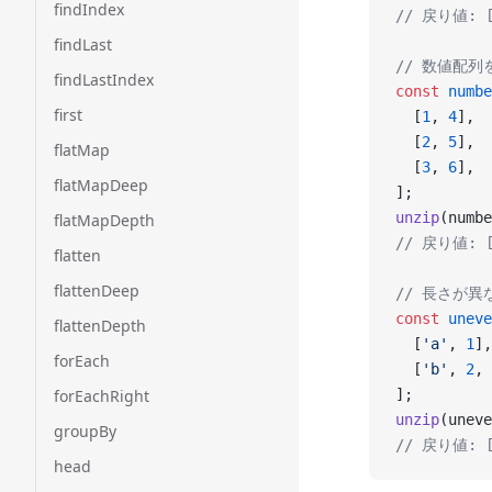
findIndex
// 戻り値: [[
findLast
// 数値配
findLastIndex
const
 numbe
first
  [
1
, 
4
],
  [
2
, 
5
],
flatMap
  [
3
, 
6
],
flatMapDeep
];
unzip
(numbe
flatMapDepth
// 戻り値: [[
flatten
flattenDeep
// 長さが
const
 uneve
flattenDepth
  [
'a'
, 
1
],
forEach
  [
'b'
, 
2
, 
forEachRight
];
unzip
(uneve
groupBy
// 戻り値: [[
head