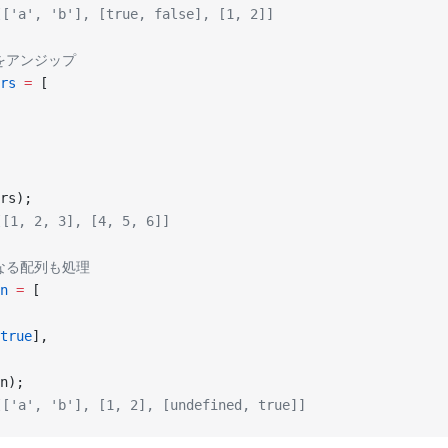
'a', 'b'], [true, false], [1, 2]]
列をアンジップ
rs
 =
 [
rs);
1, 2, 3], [4, 5, 6]]
異なる配列も処理
n
 =
 [
true
],
n);
'a', 'b'], [1, 2], [undefined, true]]