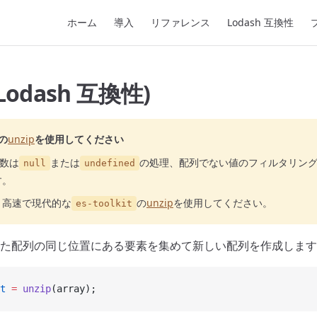
Main Navigation
ホーム
導入
リファレンス
Lodash 互換性
(Lodash 互換性)
の
unzip
を使用してください
数は
または
の処理、配列でない値のフィルタリン
null
undefined
す。
り高速で現代的な
の
unzip
を使用してください。
es-toolkit
た配列の同じ位置にある要素を集めて新しい配列を作成します
t
 =
 unzip
(array);