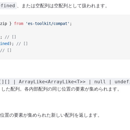
、または空配列は空配列として扱われます。
efined
zip } 
from
 'es-toolkit/compat'
;
; 
// []
ined
); 
// []
// []
[][] | ArrayLike<ArrayLike<T>> | null | undef
トした配列。各内部配列の同じ位置の要素が集められます。
同じ位置の要素が集められた新しい配列を返します。