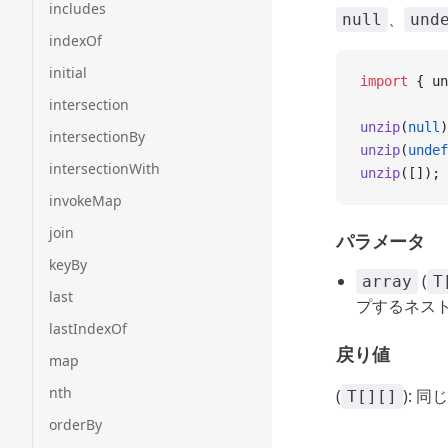
includes
、
null
und
indexOf
initial
import
 { un
intersection
unzip
(
null
)
intersectionBy
unzip
(
undef
intersectionWith
unzip
([]); 
invokeMap
join
パラメータ
keyBy
(
array
T
last
プするネス
lastIndexOf
戻り値
map
nth
(
): 
T[][]
orderBy