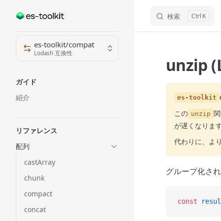
検索
K
Skip to content
Sidebar Navigation
es-toolkit/compat
Lodash 互換性
unzip 
ガイド
紹介
es-toolkit
この
関
unzip
が遅くなりま
リファレンス
代わりに、よ
配列
castArray
グループ化され
chunk
compact
const
 resul
concat