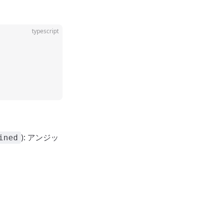
typescript
): アンジッ
ined