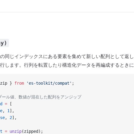
ay)
の同じインデックスにある要素を集めて新しい配列として返し
行します。行列を転置したり構造化データを再編成するときに
zip } 
from
 'es-toolkit/compat'
;
、ブール値、数値が混在した配列をアンジップ
d
 =
 [
e
, 
1
],
se
, 
2
],
t
 =
 unzip
(zipped);