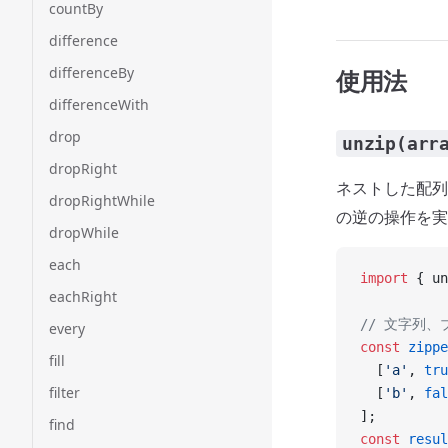
countBy
difference
differenceBy
使用法
differenceWith
drop
unzip(arr
dropRight
ネストした配列
dropRightWhile
の逆の操作を実
dropWhile
each
import
 { un
eachRight
// 文字列
every
const
 zippe
fill
  [
'a'
, 
tru
filter
  [
'b'
, 
fal
];
find
const
 resul