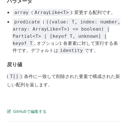
パラメータ
(
): 変更する配列です。
array
ArrayLike<T>
(
predicate
((value: T, index: number,
array: ArrayLike<T>) => boolean) |
Partial<T> | [keyof T, unknown] |
, オプション): 各要素に対して実行する条
keyof T
件です。デフォルトは
です。
identity
戻り値
(
): 条件に一致して削除された要素で構成された新
T[]
しい配列を返します。
GitHubで編集する