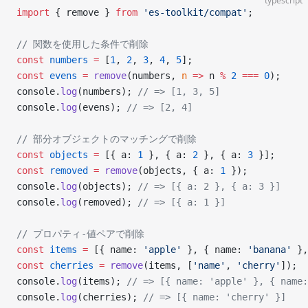
typescript
import
 { remove } 
from
 'es-toolkit/compat'
;
// 関数を使用した条件で削除
const
 numbers
 =
 [
1
, 
2
, 
3
, 
4
, 
5
];
const
 evens
 =
 remove
(numbers, 
n
 =>
 n 
%
 2
 ===
 0
);
console.
log
(numbers); 
// => [1, 3, 5]
console.
log
(evens); 
// => [2, 4]
// 部分オブジェクトのマッチングで削除
const
 objects
 =
 [{ a: 
1
 }, { a: 
2
 }, { a: 
3
 }];
const
 removed
 =
 remove
(objects, { a: 
1
 });
console.
log
(objects); 
// => [{ a: 2 }, { a: 3 }]
console.
log
(removed); 
// => [{ a: 1 }]
// プロパティ-値ペアで削除
const
 items
 =
 [{ name: 
'apple'
 }, { name: 
'banana'
 },
const
 cherries
 =
 remove
(items, [
'name'
, 
'cherry'
]);
console.
log
(items); 
// => [{ name: 'apple' }, { name:
console.
log
(cherries); 
// => [{ name: 'cherry' }]