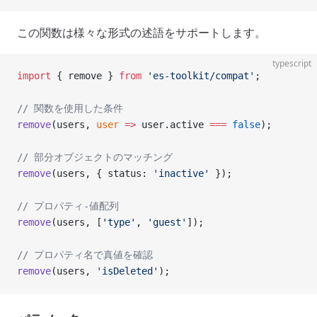
この関数は様々な形式の述語をサポートします。
typescript
import
 { remove } 
from
 'es-toolkit/compat'
;
// 関数を使用した条件
remove
(users, 
user
 =>
 user.active 
===
 false
);
// 部分オブジェクトのマッチング
remove
(users, { status: 
'inactive'
 });
// プロパティ-値配列
remove
(users, [
'type'
, 
'guest'
]);
// プロパティ名で真値を確認
remove
(users, 
'isDeleted'
);