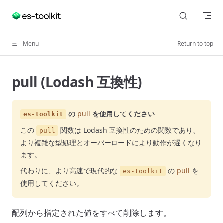
Skip to content
Menu
Return to top
pull (Lodash 互換性)
の
pull
を使用してください
es-toolkit
この
関数は Lodash 互換性のための関数であり、
pull
より複雑な型処理とオーバーロードにより動作が遅くなり
ます。
代わりに、より高速で現代的な
の
pull
を
es-toolkit
使用してください。
配列から指定された値をすべて削除します。