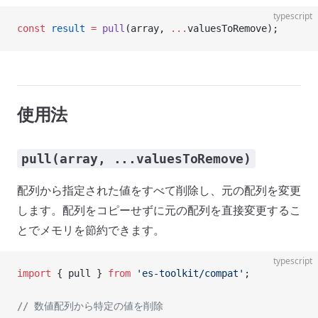
typescript
const
 result
 =
 pull
(array, 
...
valuesToRemove);
使用法
pull(array, ...valuesToRemove)
配列から指定された値をすべて削除し、元の配列を変更
します。配列をコピーせずに元の配列を直接変更するこ
とでメモリを節約できます。
typescript
import
 { pull } 
from
 'es-toolkit/compat'
;
// 数値配列から特定の値を削除