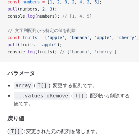
const
 numbers
 =
 [
1
, 
2
, 
3
, 
2
, 
4
, 
2
, 
5
];
pull
(numbers, 
2
, 
3
);
console.
log
(numbers); 
// [1, 4, 5]
// 文字列配列から特定の値を削除
const
 fruits
 =
 [
'apple'
, 
'banana'
, 
'apple'
, 
'cherry'
]
pull
(fruits, 
'apple'
);
console.
log
(fruits); 
// ['banana', 'cherry']
パラメータ
(
): 変更する配列です。
array
T[]
(
): 配列から削除する
...valuesToRemove
T[]
値です。
戻り値
(
): 変更された元の配列を返します。
T[]