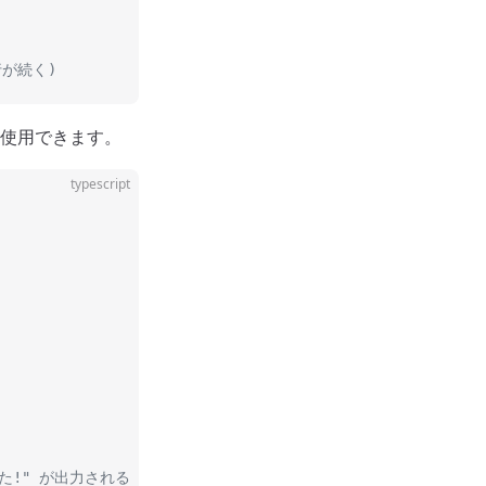
行が続く)
使用できます。
typescript
た!" が出力される