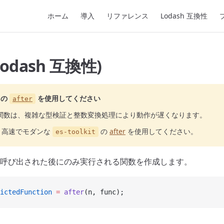
Main Navigation
ホーム
導入
リファレンス
Lodash 互換性
(Lodash 互換性)
の
を使用してください
after
関数は、複雑な型検証と整数変換処理により動作が遅くなります。
り高速でモダンな
の
after
を使用してください。
es-toolkit
呼び出された後にのみ実行される関数を作成します。
ictedFunction
 =
 after
(n, func);