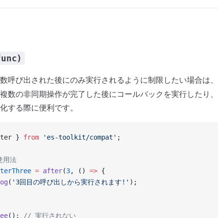
func)
数呼び出された後にのみ実行されるように制限したい場合は、
複数の非同期操作が完了した後にコールバックを実行したり、
化する際に便利です。
ter } 
from
 'es-toolkit/compat'
;
使用法
terThree
 =
 after
(
3
, () 
=>
 {
og
(
'3回目の呼び出しから実行されます!'
);
ee
(); 
// 実行されない