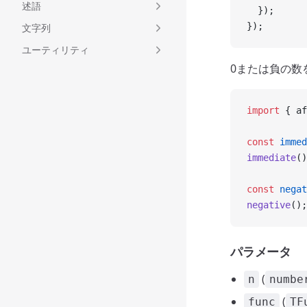
述語
  });
});
文字列
ユーティリティ
0または負の数
import
 { af
const
 immed
immediate
()
const
 negat
negative
();
パラメータ
(
n
numbe
(
func
TF