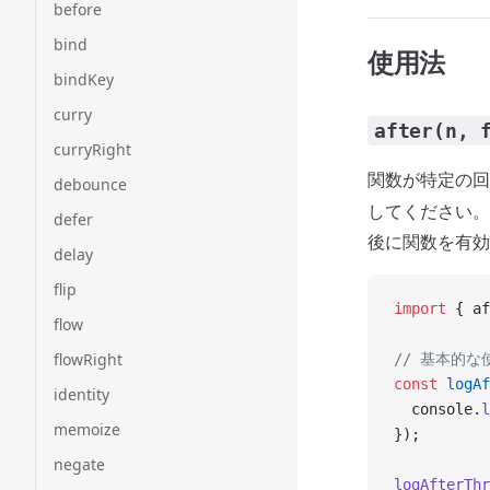
before
bind
使用法
bindKey
curry
after(n, 
curryRight
関数が特定の回
debounce
してください。
defer
後に関数を有効
delay
flip
import
 { af
flow
flowRight
// 基本的な
const
 logAf
identity
  console.
l
memoize
});
negate
logAfterThr