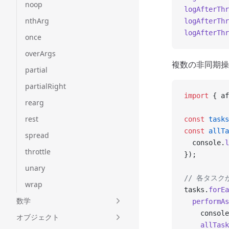
noop
logAfterThr
nthArg
logAfterThr
logAfterThr
once
overArgs
複数の非同期操
partial
partialRight
import
 { af
rearg
rest
const
 tasks
const
 allTa
spread
  console.
l
throttle
});
unary
// 各タス
wrap
tasks.
forEa
数学
  performAs
    console
オブジェクト
    allTask