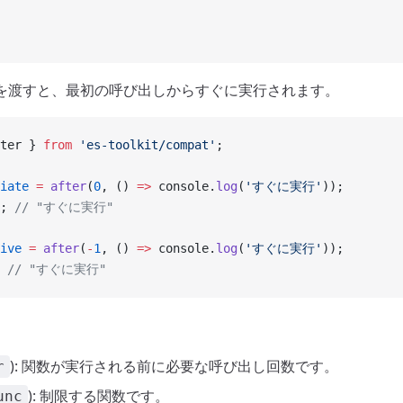
を渡すと、最初の呼び出しからすぐに実行されます。
ter } 
from
 'es-toolkit/compat'
;
iate
 =
 after
(
0
, () 
=>
 console.
log
(
'すぐに実行'
));
; 
// "すぐに実行"
ive
 =
 after
(
-
1
, () 
=>
 console.
log
(
'すぐに実行'
));
 
// "すぐに実行"
): 関数が実行される前に必要な呼び出し回数です。
r
): 制限する関数です。
unc