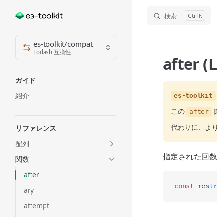
検索
K
Skip to content
Sidebar Navigation
es-toolkit/compat
Lodash 互換性
after 
ガイド
紹介
es-toolkit
この
after
代わりに、よ
リファレンス
配列
指定された回数
関数
after
const
 restr
ary
attempt