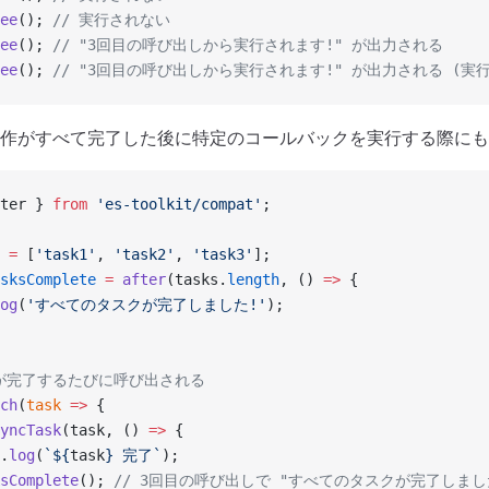
ee
(); 
// 実行されない
ee
(); 
// "3回目の呼び出しから実行されます!" が出力される
ee
(); 
// "3回目の呼び出しから実行されます!" が出力される (実
作がすべて完了した後に特定のコールバックを実行する際にも
ter } 
from
 'es-toolkit/compat'
;
 =
 [
'task1'
, 
'task2'
, 
'task3'
];
sksComplete
 =
 after
(tasks.
length
, () 
=>
 {
og
(
'すべてのタスクが完了しました!'
);
クが完了するたびに呼び出される
ch
(
task
 =>
 {
yncTask
(task, () 
=>
 {
.
log
(
`${
task
} 完了`
);
sComplete
(); 
// 3回目の呼び出しで "すべてのタスクが完了しまし