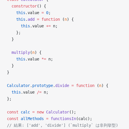
  constructor
() {
    this
.value 
=
 0
;
    this
.
add
 =
 function
 (
n
) {
      this
.value 
+=
 n;
    };
  }
  multiply
(
n
) {
    this
.value 
*=
 n;
  }
}
Calculator
.
prototype
.
divide
 =
 function
 (
n
) {
  this
.value 
/=
 n;
};
const
 calc
 =
 new
 Calculator
();
const
 allMethods
 =
 functionsIn
(calc);
// 結果: ['add', 'divide'] (`multiply` は非列挙型)