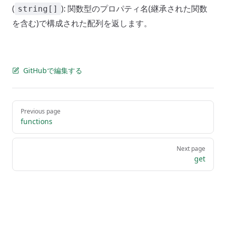
(
): 関数型のプロパティ名(継承された関数
string[]
を含む)で構成された配列を返します。
GitHubで編集する
Pager
Previous page
functions
Next page
get