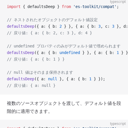
typescript
import
 { defaultsDeep } 
from
 'es-toolkit/compat'
;
// ネストされたオブジェクトのデフォルト値設定
defaultsDeep
({ a: { b: 
2
 } }, { a: { b: 
3
, c: 
3
 }, d:
// 戻り値: { a: { b: 2, c: 3 }, d: 4 }
// undefined プロパティのみがデフォルト値で埋められます
defaultsDeep
({ a: { b: 
undefined
 } }, { a: { b: 
1
 } }
// 戻り値: { a: { b: 1 } }
// null 値はそのまま保持されます
defaultsDeep
({ a: 
null
 }, { a: { b: 
1
 } });
// 戻り値: { a: null }
複数のソースオブジェクトを渡して、デフォルト値を段
階的に適用できます。
typescript