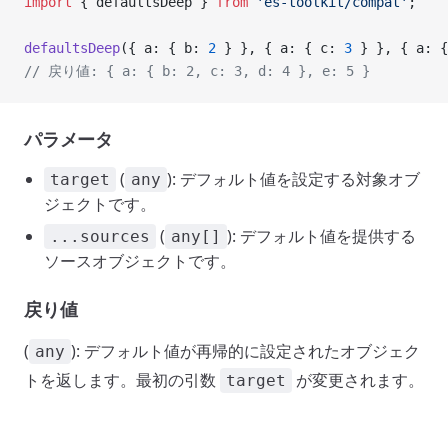
import
 { defaultsDeep } 
from
 'es-toolkit/compat'
;
defaultsDeep
({ a: { b: 
2
 } }, { a: { c: 
3
 } }, { a: {
// 戻り値: { a: { b: 2, c: 3, d: 4 }, e: 5 }
パラメータ
(
): デフォルト値を設定する対象オブ
target
any
ジェクトです。
(
): デフォルト値を提供する
...sources
any[]
ソースオブジェクトです。
戻り値
(
): デフォルト値が再帰的に設定されたオブジェク
any
トを返します。最初の引数
が変更されます。
target