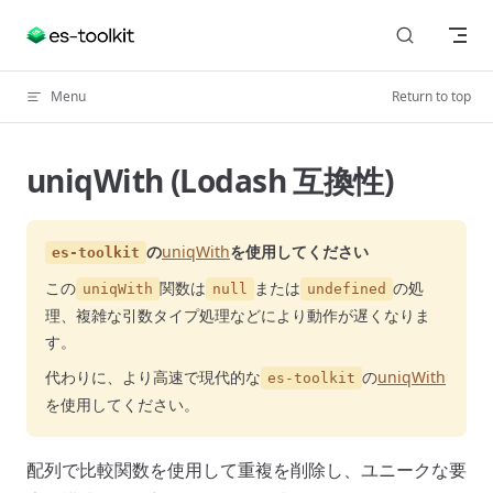
Skip to content
Menu
Return to top
uniqWith (Lodash 互換性)
の
uniqWith
を使用してください
es-toolkit
この
関数は
または
の処
uniqWith
null
undefined
理、複雑な引数タイプ処理などにより動作が遅くなりま
す。
代わりに、より高速で現代的な
の
uniqWith
es-toolkit
を使用してください。
配列で比較関数を使用して重複を削除し、ユニークな要