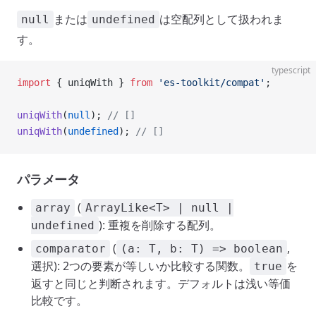
または
は空配列として扱われま
null
undefined
す。
typescript
import
 { uniqWith } 
from
 'es-toolkit/compat'
;
uniqWith
(
null
); 
// []
uniqWith
(
undefined
); 
// []
パラメータ
(
array
ArrayLike<T> | null |
): 重複を削除する配列。
undefined
(
,
comparator
(a: T, b: T) => boolean
選択): 2つの要素が等しいか比較する関数。
を
true
返すと同じと判断されます。デフォルトは浅い等価
比較です。