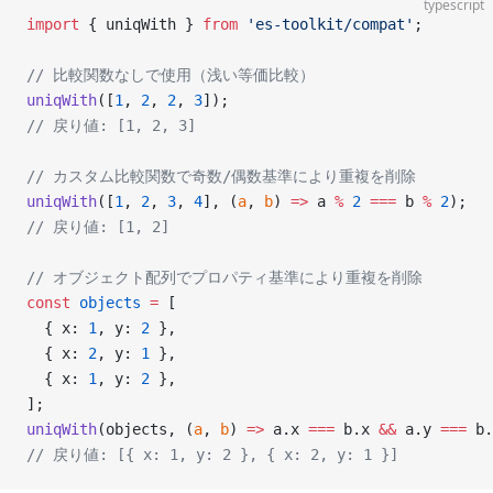
typescript
import
 { uniqWith } 
from
 'es-toolkit/compat'
;
// 比較関数なしで使用（浅い等価比較）
uniqWith
([
1
, 
2
, 
2
, 
3
]);
// 戻り値: [1, 2, 3]
// カスタム比較関数で奇数/偶数基準により重複を削除
uniqWith
([
1
, 
2
, 
3
, 
4
], (
a
, 
b
) 
=>
 a 
%
 2
 ===
 b 
%
 2
);
// 戻り値: [1, 2]
// オブジェクト配列でプロパティ基準により重複を削除
const
 objects
 =
 [
  { x: 
1
, y: 
2
 },
  { x: 
2
, y: 
1
 },
  { x: 
1
, y: 
2
 },
];
uniqWith
(objects, (
a
, 
b
) 
=>
 a.x 
===
 b.x 
&&
 a.y 
===
 b.
// 戻り値: [{ x: 1, y: 2 }, { x: 2, y: 1 }]