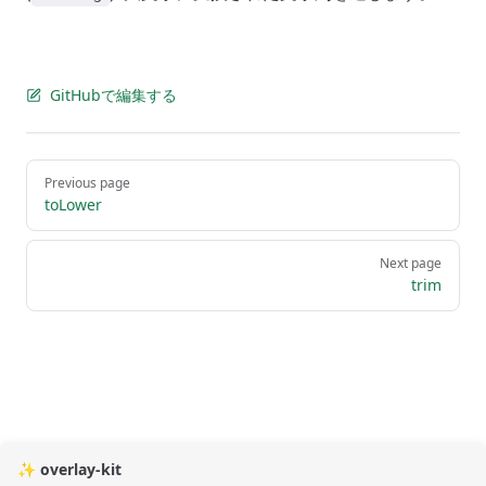
GitHubで編集する
Pager
Previous page
toLower
Next page
trim
✨ overlay-kit