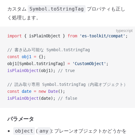
カスタム
プロパティも正し
Symbol.toStringTag
く処理します。
typescript
import
 { isPlainObject } 
from
 'es-toolkit/compat'
;
// 書き込み可能な Symbol.toStringTag
const
 obj1
 =
 {};
obj1[Symbol.toStringTag] 
=
 'CustomObject'
;
isPlainObject
(obj1); 
// true
// 読み取り専用 Symbol.toStringTag（内蔵オブジェクト）
const
 date
 =
 new
 Date
();
isPlainObject
(date); 
// false
パラメータ
(
): プレーンオブジェクトかどうかを
object
any