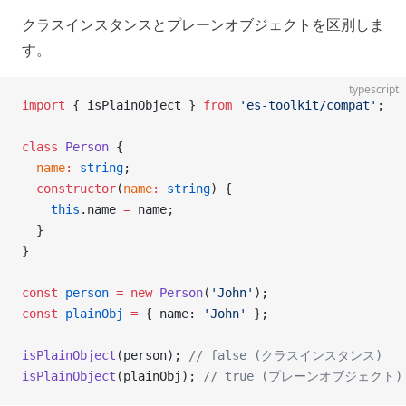
クラスインスタンスとプレーンオブジェクトを区別しま
す。
typescript
import
 { isPlainObject } 
from
 'es-toolkit/compat'
;
class
 Person
 {
  name
:
 string
;
  constructor
(
name
:
 string
) {
    this
.name 
=
 name;
  }
}
const
 person
 =
 new
 Person
(
'John'
);
const
 plainObj
 =
 { name: 
'John'
 };
isPlainObject
(person); 
// false (クラスインスタンス)
isPlainObject
(plainObj); 
// true (プレーンオブジェクト)