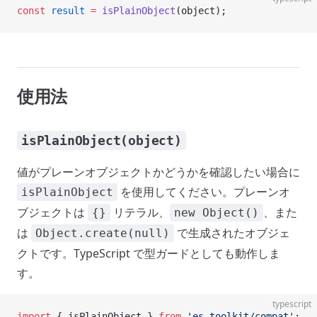
const
 result
 =
 isPlainObject
(object);
使用法
isPlainObject(object)
値がプレーンオブジェクトかどうかを確認したい場合に
を使用してください。プレーンオ
isPlainObject
ブジェクトは
リテラル、
、また
{}
new Object()
は
で生成されたオブジェ
Object.create(null)
クトです。TypeScript で型ガードとしても動作しま
す。
typescript
import
 { isPlainObject } 
from
 'es-toolkit/compat'
;