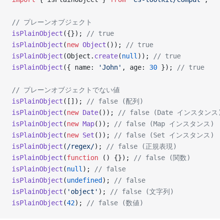
// プレーンオブジェクト
isPlainObject
({}); 
// true
isPlainObject
(
new
 Object
()); 
// true
isPlainObject
(Object.
create
(
null
)); 
// true
isPlainObject
({ name: 
'John'
, age: 
30
 }); 
// true
// プレーンオブジェクトでない値
isPlainObject
([]); 
// false (配列)
isPlainObject
(
new
 Date
()); 
// false (Date インスタンス
isPlainObject
(
new
 Map
()); 
// false (Map インスタンス)
isPlainObject
(
new
 Set
()); 
// false (Set インスタンス)
isPlainObject
(
/
regex
/
); 
// false (正規表現)
isPlainObject
(
function
 () {}); 
// false (関数)
isPlainObject
(
null
); 
// false
isPlainObject
(
undefined
); 
// false
isPlainObject
(
'object'
); 
// false (文字列)
isPlainObject
(
42
); 
// false (数値)