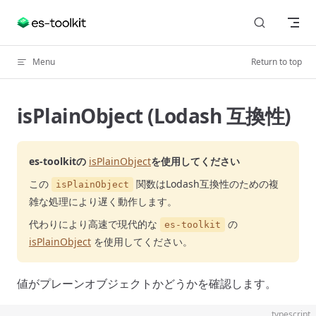
Skip to content
Menu
Return to top
isPlainObject (Lodash 互換性)
es-toolkitの
isPlainObject
を使用してください
この
関数はLodash互換性のための複
isPlainObject
雑な処理により遅く動作します。
代わりにより高速で現代的な
の
es-toolkit
isPlainObject
を使用してください。
値がプレーンオブジェクトかどうかを確認します。
typescript