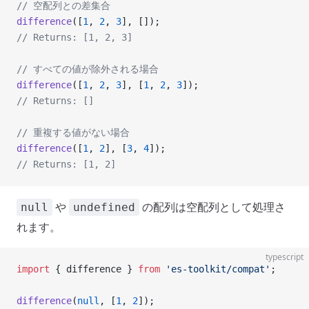
// 空配列との差集合
difference
([
1
, 
2
, 
3
], []);
// Returns: [1, 2, 3]
// すべての値が除外される場合
difference
([
1
, 
2
, 
3
], [
1
, 
2
, 
3
]);
// Returns: []
// 重複する値がない場合
difference
([
1
, 
2
], [
3
, 
4
]);
// Returns: [1, 2]
や
の配列は空配列として処理さ
null
undefined
れます。
typescript
import
 { difference } 
from
 'es-toolkit/compat'
;
difference
(
null
, [
1
, 
2
]);