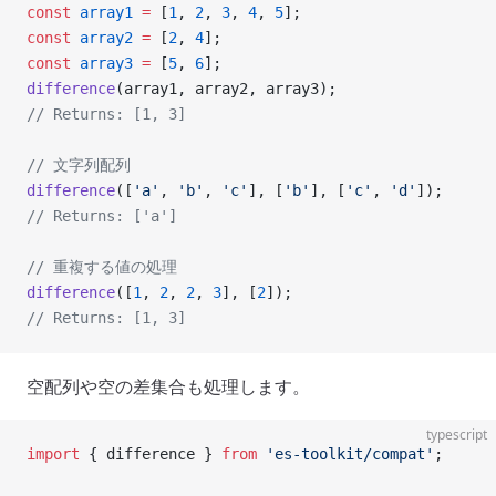
const
 array1
 =
 [
1
, 
2
, 
3
, 
4
, 
5
];
const
 array2
 =
 [
2
, 
4
];
const
 array3
 =
 [
5
, 
6
];
difference
(array1, array2, array3);
// Returns: [1, 3]
// 文字列配列
difference
([
'a'
, 
'b'
, 
'c'
], [
'b'
], [
'c'
, 
'd'
]);
// Returns: ['a']
// 重複する値の処理
difference
([
1
, 
2
, 
2
, 
3
], [
2
]);
// Returns: [1, 3]
空配列や空の差集合も処理します。
typescript
import
 { difference } 
from
 'es-toolkit/compat'
;