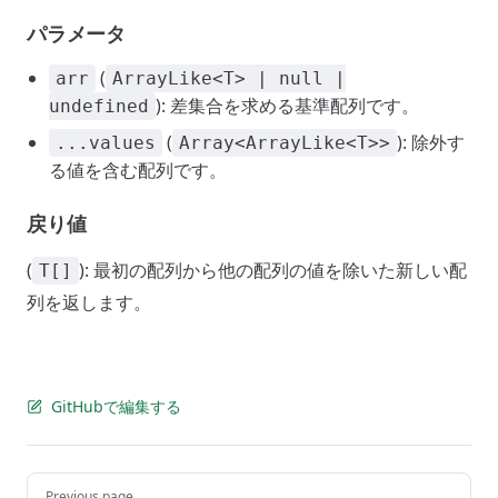
パラメータ
(
arr
ArrayLike<T> | null |
): 差集合を求める基準配列です。
undefined
(
): 除外す
...values
Array<ArrayLike<T>>
る値を含む配列です。
戻り値
(
): 最初の配列から他の配列の値を除いた新しい配
T[]
列を返します。
GitHubで編集する
Pager
Previous page