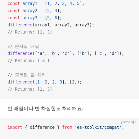
const
 array1
 =
 [
1
, 
2
, 
3
, 
4
, 
5
];
const
 array2
 =
 [
2
, 
4
];
const
 array3
 =
 [
5
, 
6
];
difference
(array1, array2, array3);
// Returns: [1, 3]
// 문자열 배열
difference
([
'a'
, 
'b'
, 
'c'
], [
'b'
], [
'c'
, 
'd'
]);
// Returns: ['a']
// 중복된 값 처리
difference
([
1
, 
2
, 
2
, 
3
], [
2
]);
// Returns: [1, 3]
빈 배열이나 빈 차집합도 처리해요.
typescript
import
 { difference } 
from
 'es-toolkit/compat'
;