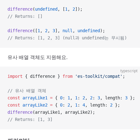
difference
(
undefined
, [
1
, 
2
]);
// Returns: []
difference
([
1
, 
2
, 
3
], 
null
, 
undefined
);
// Returns: [1, 2, 3] (null과 undefined는 무시됨)
유사 배열 객체도 지원해요.
typescript
import
 { difference } 
from
 'es-toolkit/compat'
;
// 유사 배열 객체
const
 arrayLike1
 =
 { 
0
: 
1
, 
1
: 
2
, 
2
: 
3
, length: 
3
 };
const
 arrayLike2
 =
 { 
0
: 
2
, 
1
: 
4
, length: 
2
 };
difference
(arrayLike1, arrayLike2);
// Returns: [1, 3]