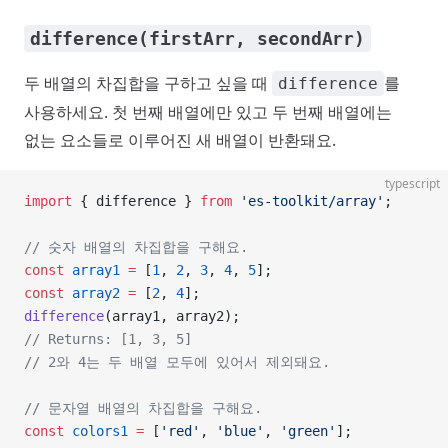
difference(firstArr, secondArr)
두 배열의 차집합을 구하고 싶을 때
를
difference
사용하세요. 첫 번째 배열에만 있고 두 번째 배열에는
없는 요소들로 이루어진 새 배열이 반환돼요.
typescript
import
 { difference } 
from
 'es-toolkit/array'
;
// 숫자 배열의 차집합을 구해요.
const
 array1
 =
 [
1
, 
2
, 
3
, 
4
, 
5
];
const
 array2
 =
 [
2
, 
4
];
difference
(array1, array2);
// Returns: [1, 3, 5]
// 2와 4는 두 배열 모두에 있어서 제외돼요.
// 문자열 배열의 차집합을 구해요.
const
 colors1
 =
 [
'red'
, 
'blue'
, 
'green'
];