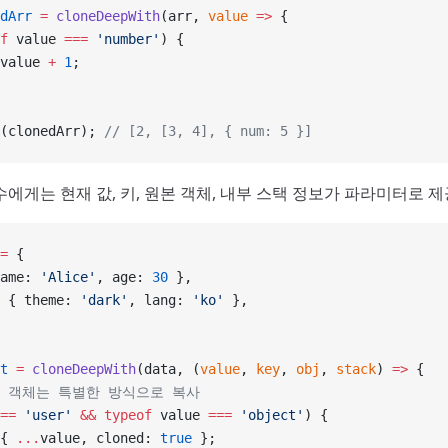
dArr
 =
 cloneDeepWith
(arr, 
value
 =>
 {
f
 value 
===
 'number'
) {
value 
+
 1
;
(clonedArr); 
// [2, [3, 4], { num: 5 }]
에게는 현재 값, 키, 원본 객체, 내부 스택 정보가 파라미터로 제
=
 {
ame: 
'Alice'
, age: 
30
 },
 { theme: 
'dark'
, lang: 
'ko'
 },
t
 =
 cloneDeepWith
(data, (
value
, 
key
, 
obj
, 
stack
) 
=>
 {
er' 객체는 특별한 방식으로 복사
==
 'user'
 &&
 typeof
 value 
===
 'object'
) {
{ 
...
value, cloned: 
true
 };