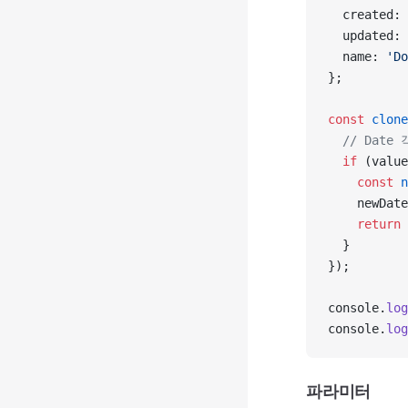
  created: 
  updated: 
  name: 
'Do
};
const
 clone
  // Dat
  if
 (value
    const
 n
    newDate
    return
 
  }
});
console.
log
console.
log
파라미터