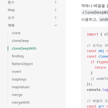
함수
객체나 배열을 
Map
cloneDeepW
숫자
사용하고,
und
객체
clone
import
 { cl
cloneDeep
// 숫자는 
cloneDeepWith
const
 obj
 =
findKey
const
 clone
  if
 (
typeo
flattenObject
    return
 
invert
  }
  // und
mapKeys
});
mapValues
console.
log
merge
// 배열의 
mergeWith
const
 arr
 =