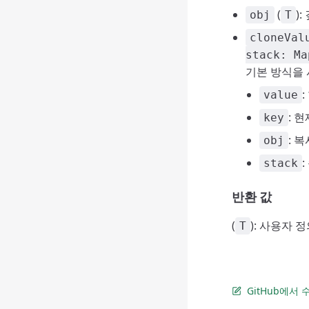
(
)
obj
T
cloneVal
stack: Ma
기본 방식을
value
: 
key
: 
obj
stack
반환 값
(
): 사용자
T
GitHub에서