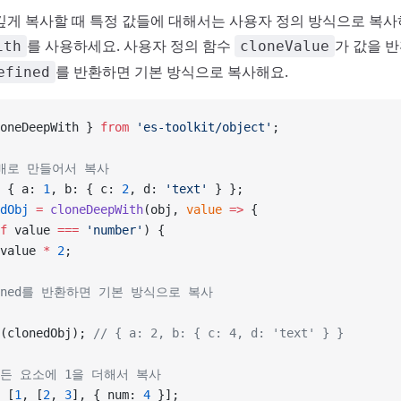
깊게 복사할 때 특정 값들에 대해서는 사용자 정의 방식으로 복사
를 사용하세요. 사용자 정의 함수
가 값을 
ith
cloneValue
를 반환하면 기본 방식으로 복사해요.
efined
oneDeepWith } 
from
 'es-toolkit/object'
;
2배로 만들어서 복사
 { a: 
1
, b: { c: 
2
, d: 
'text'
 } };
dObj
 =
 cloneDeepWith
(obj, 
value
 =>
 {
f
 value 
===
 'number'
) {
value 
*
 2
;
efined를 반환하면 기본 방식으로 복사
(clonedObj); 
// { a: 2, b: { c: 4, d: 'text' } }
모든 요소에 1을 더해서 복사
 [
1
, [
2
, 
3
], { num: 
4
 }];