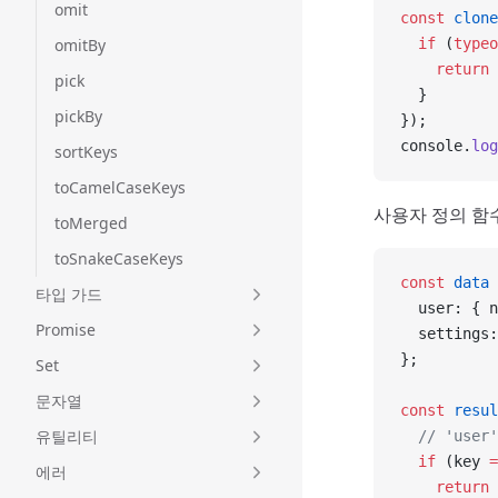
omit
const
 clone
omitBy
  if
 (
typeo
    return
 
pick
  }
pickBy
});
console.
log
sortKeys
toCamelCaseKeys
사용자 정의 함수
toMerged
toSnakeCaseKeys
const
 data
 
타입 가드
  user: { n
Promise
  settings:
};
Set
문자열
const
 resul
유틸리티
  // 'us
  if
 (key 
=
에러
    return
 