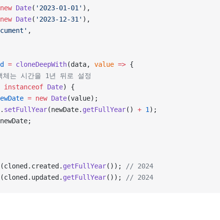
new
 Date
(
'2023-01-01'
),
new
 Date
(
'2023-12-31'
),
cument'
,
d
 =
 cloneDeepWith
(data, 
value
 =>
 {
e 객체는 시간을 1년 뒤로 설정
 
instanceof
 Date
) {
ewDate
 =
 new
 Date
(value);
.
setFullYear
(newDate.
getFullYear
() 
+
 1
);
newDate;
(cloned.created.
getFullYear
()); 
// 2024
(cloned.updated.
getFullYear
()); 
// 2024