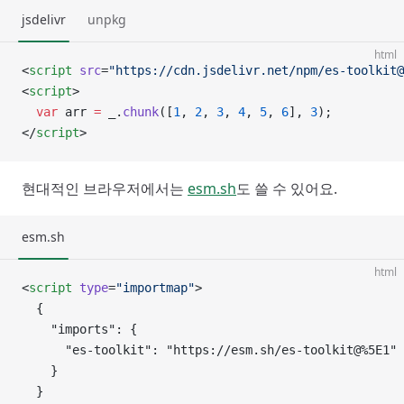
jsdelivr
unpkg
html
<
script
 src
=
"https://cdn.jsdelivr.net/npm/es-toolkit@
<
script
>
  var
 arr 
=
 _.
chunk
([
1
, 
2
, 
3
, 
4
, 
5
, 
6
], 
3
);
</
script
>
현대적인 브라우저에서는
esm.sh
도 쓸 수 있어요.
esm.sh
html
<
script
 type
=
"importmap"
>
  {
    "imports": {
      "es-toolkit": "https://esm.sh/es-toolkit@%5E1"
    }
  }