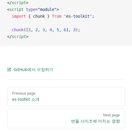
</
script
>
<
script
 type
=
"module"
>
  import
 { chunk } 
from
 'es-toolkit'
;
  chunk
([
1
, 
2
, 
3
, 
4
, 
5
, 
6
], 
3
);
</
script
>
GitHub에서 수정하기
Pager
Previous page
es-toolkit 소개
Next page
번들 사이즈에 미치는 영향