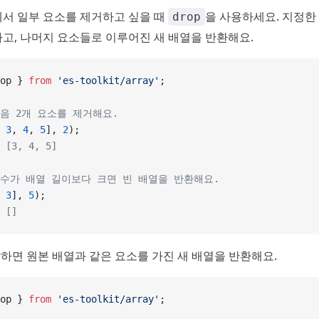
서 일부 요소를 제거하고 싶을 때
을 사용하세요. 지정한
drop
고, 나머지 요소들로 이루어진 새 배열을 반환해요.
op } 
from
 'es-toolkit/array'
;
처음 2개 요소를 제거해요.
 
3
, 
4
, 
5
], 
2
);
 [3, 4, 5]
개수가 배열 길이보다 크면 빈 배열을 반환해요.
 
3
], 
5
);
 []
달하면 원본 배열과 같은 요소를 가진 새 배열을 반환해요.
op } 
from
 'es-toolkit/array'
;