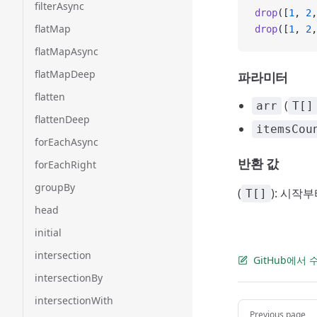
filterAsync
drop
([
1
, 
2
,
flatMap
drop
([
1
, 
2
,
flatMapAsync
flatMapDeep
파라미터
flatten
(
arr
T[]
flattenDeep
itemsCou
forEachAsync
반환 값
forEachRight
groupBy
(
): 시작
T[]
head
initial
intersection
GitHub에서
intersectionBy
intersectionWith
Pager
Previous page