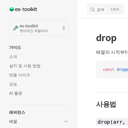
검색
K
Skip to content
Sidebar Navigation
es-toolkit
현대적인 유틸리티
drop
가이드
배열의 시작부터
소개
설치 및 사용 방법
const
 dropp
번들 사이즈
성능
AI 활용
사용법
레퍼런스
배열
drop(arr,