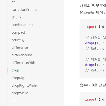
at
배열의 앞부분에
cartesianProduct
요소들을 제거하
chunk
combinations
import
 { dr
compact
// 배열의 
countBy
drop
([
1
, 
2
,
difference
// Returns:
differenceBy
// 제거할 
differenceWith
drop
([
1
, 
2
,
drop
// Returns:
dropRight
음수나 0을 전
dropRightWhile
dropWhile
import
 { dr
fill