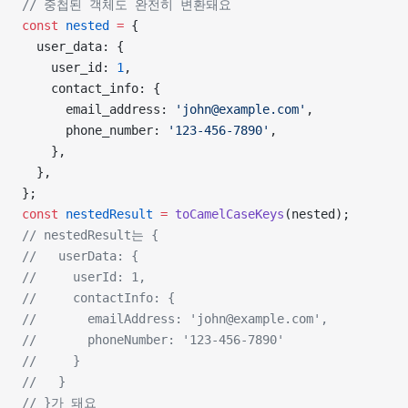
// 중첩된 객체도 완전히 변환돼요
const
 nested
 =
 {
  user_data: {
    user_id: 
1
,
    contact_info: {
      email_address: 
'john@example.com'
,
      phone_number: 
'123-456-7890'
,
    },
  },
};
const
 nestedResult
 =
 toCamelCaseKeys
(nested);
// nestedResult는 {
//   userData: {
//     userId: 1,
//     contactInfo: {
//       emailAddress: 'john@example.com',
//       phoneNumber: '123-456-7890'
//     }
//   }
// }가 돼요