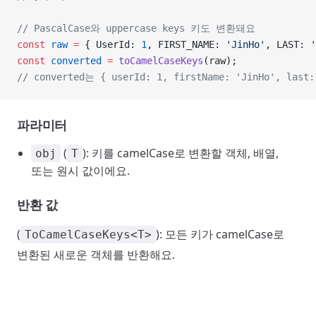
// PascalCase와 uppercase keys 키도 변환돼요
const
 raw
 =
 { UserId: 
1
, FIRST_NAME: 
'JinHo'
, LAST: 
'
const
 converted
 =
 toCamelCaseKeys
(raw);
// converted는 { userId: 1, firstName: 'JinHo', las
파라미터
(
): 키를 camelCase로 변환할 객체, 배열,
obj
T
또는 원시 값이에요.
반환 값
(
): 모든 키가 camelCase로
ToCamelCaseKeys<T>
변환된 새로운 객체를 반환해요.