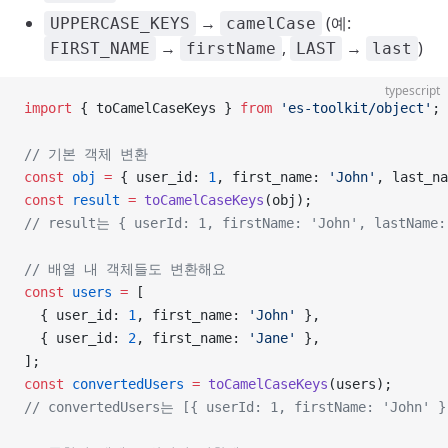
→
(예:
UPPERCASE_KEYS
camelCase
→
,
→
)
FIRST_NAME
firstName
LAST
last
typescript
import
 { toCamelCaseKeys } 
from
 'es-toolkit/object'
;
// 기본 객체 변환
const
 obj
 =
 { user_id: 
1
, first_name: 
'John'
, last_na
const
 result
 =
 toCamelCaseKeys
(obj);
// result는 { userId: 1, firstName: 'John', lastNam
// 배열 내 객체들도 변환해요
const
 users
 =
 [
  { user_id: 
1
, first_name: 
'John'
 },
  { user_id: 
2
, first_name: 
'Jane'
 },
];
const
 convertedUsers
 =
 toCamelCaseKeys
(users);
// convertedUsers는 [{ userId: 1, firstName: 'John' 