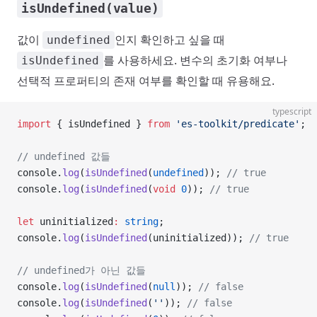
isUndefined(value)
값이
인지 확인하고 싶을 때
undefined
를 사용하세요. 변수의 초기화 여부나
isUndefined
선택적 프로퍼티의 존재 여부를 확인할 때 유용해요.
typescript
import
 { isUndefined } 
from
 'es-toolkit/predicate'
;
// undefined 값들
console.
log
(
isUndefined
(
undefined
)); 
// true
console.
log
(
isUndefined
(
void
 0
)); 
// true
let
 uninitialized
:
 string
;
console.
log
(
isUndefined
(uninitialized)); 
// true
// undefined가 아닌 값들
console.
log
(
isUndefined
(
null
)); 
// false
console.
log
(
isUndefined
(
''
)); 
// false