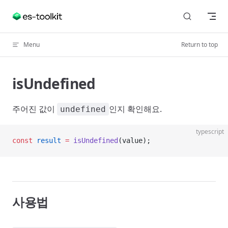
Skip to content
Menu
Return to top
isUndefined
주어진 값이
인지 확인해요.
undefined
typescript
const
 result
 =
 isUndefined
(value);
사용법