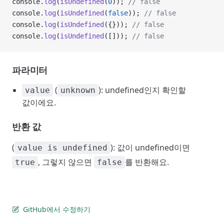
console.
log
(
isUndefined
(
0
)); 
// false
console.
log
(
isUndefined
(
false
)); 
// false
console.
log
(
isUndefined
({})); 
// false
console.
log
(
isUndefined
([])); 
// false
파라미터
(
): undefined인지 확인할
value
unknown
값이에요.
반환 값
(
): 값이 undefined이면
value is undefined
, 그렇지 않으면
를 반환해요.
true
false
GitHub에서 수정하기