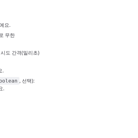
예요.
로 무한
 재시도 간격(밀리초)
요.
, 선택):
oolean
요.