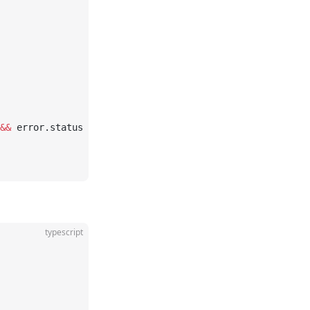
&&
 error.status 
>=
 500
,
typescript