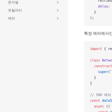
    retries
문자열
    delay
: 
유틸리티
  }
에러
);
특정 에러에서만
import
 { re
class
 Netwo
  construct
    super
(
`
  }
}
// 500 
const
 data5
  async
 () 