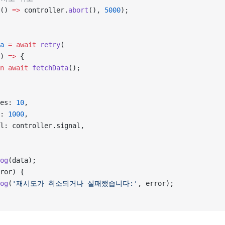
() 
=>
 controller.
abort
(), 
5000
);
a
 =
 await
 retry
(
) 
=>
 {
n
 await
 fetchData
();
es: 
10
,
: 
1000
,
l: controller.signal,
og
(data);
ror) {
og
(
'재시도가 취소되거나 실패했습니다:'
, error);