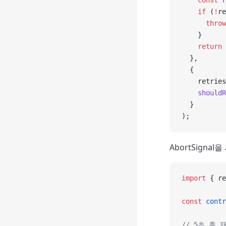
    const
 r
    if
 (
!
re
      throw
    }
    return
 
  },
  {
    retries
    shouldR
  }
);
AbortSign
import
 { re
const
 contr
// 5초 후 