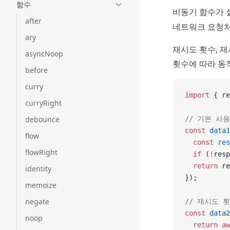
함수
비동기 함수가 
after
네트워크 요청처
ary
재시도 횟수, 
asyncNoop
횟수에 따라 동
before
curry
import
 { re
curryRight
debounce
// 기본 사
const
 data1
flow
  const
 res
flowRight
  if
 (
!
resp
  return
 re
identity
});
memoize
negate
// 재시도 
const
 data2
noop
  return
 aw