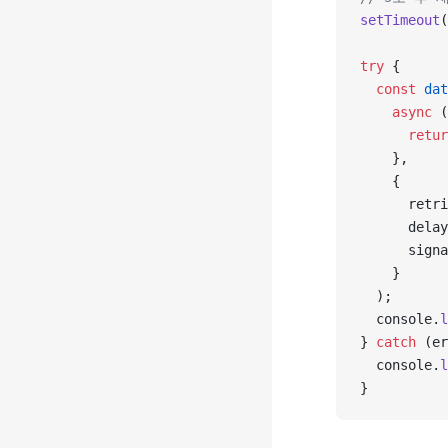
setTimeout
(
try
 {
  const
 dat
    async
 (
      retur
    },
    {
      retri
      delay
      signa
    }
  );
  console.
l
} 
catch
 (er
  console.
l
}