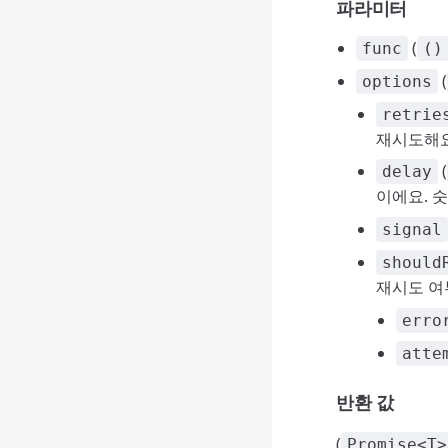
파라미터
(
func
()
(
options
retrie
재시도해요
(
delay
이에요. 
signal
should
재시도 여
erro
atte
반환 값
(
Promise<T>