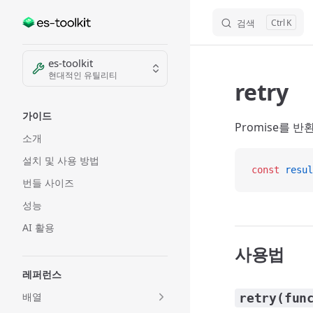
검색
K
Skip to content
Sidebar Navigation
es-toolkit
현대적인 유틸리티
retry
가이드
Promise를 
소개
설치 및 사용 방법
const
 resul
번들 사이즈
성능
AI 활용
사용법
레퍼런스
배열
retry(fun