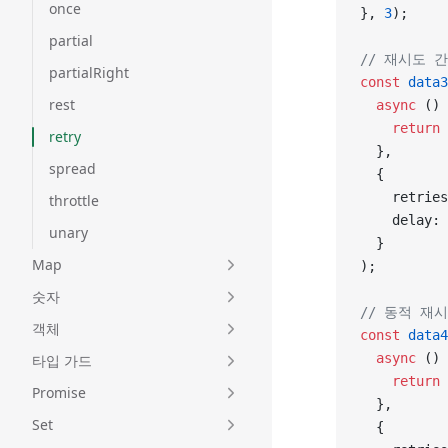
once
}, 
3
);
partial
// 재시도 간
partialRight
const
 data3
rest
  async
 () 
    return
 
retry
  },
spread
  {
    retries
throttle
    delay: 
unary
  }
Map
);
숫자
// 동적 재
객체
const
 data4
  async
 () 
타입 가드
    return
 
Promise
  },
Set
  {