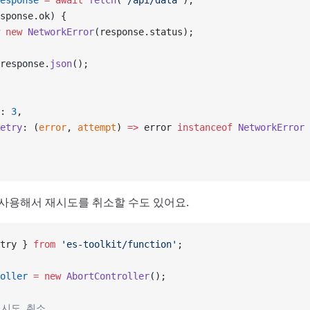
esponse
 =
 await
 fetch
(
'/api/data'
);
sponse.ok) {
 new
 NetworkError
(response.status);
response.
json
();
: 
3
,
etry
: (
error
, 
attempt
) 
=>
 error 
instanceof
 NetworkError
 
al을 사용해서 재시도를 취소할 수도 있어요.
try } 
from
 'es-toolkit/function'
;
oller
 =
 new
 AbortController
();
재시도 취소