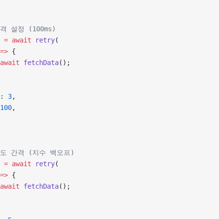
격 설정 (100ms)
 =
 await
 retry
(
=>
 {
await
 fetchData
();
: 
3
,
100
,
시도 간격 (지수 백오프)
 =
 await
 retry
(
=>
 {
await
 fetchData
();