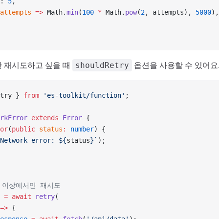
: 
5
,
attempts
 =>
 Math.
min
(
100
 *
 Math.
pow
(
2
, attempts), 
5000
),
 재시도하고 싶을 때
옵션을 사용할 수 있어요
shouldRetry
try } 
from
 'es-toolkit/function'
;
rkError
 extends
 Error
 {
or
(
public
 status
:
 number
) {
Network error: ${
status
}`
);
에러 이상에서만 재시도
 =
 await
 retry
(
=>
 {