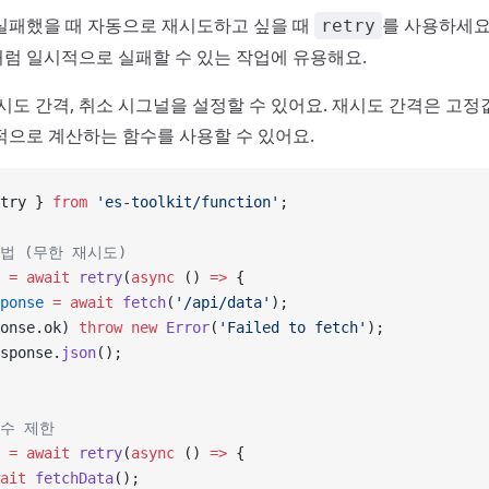
실패했을 때 자동으로 재시도하고 싶을 때
를 사용하세요.
retry
럼 일시적으로 실패할 수 있는 작업에 유용해요.
재시도 간격, 취소 시그널을 설정할 수 있어요. 재시도 간격은 고
적으로 계산하는 함수를 사용할 수 있어요.
try } 
from
 'es-toolkit/function'
;
용법 (무한 재시도)
 =
 await
 retry
(
async
 () 
=>
 {
ponse
 =
 await
 fetch
(
'/api/data'
);
onse.ok) 
throw
 new
 Error
(
'Failed to fetch'
);
sponse.
json
();
횟수 제한
 =
 await
 retry
(
async
 () 
=>
 {
ait
 fetchData
();