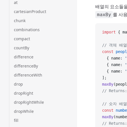
at
배열의 요소들을 
cartesianProduct
를 사
maxBy
chunk
combinations
import
 { ma
compact
// 객체 배
countBy
const
 peopl
difference
  { name: 
'
  { name: 
'
differenceBy
  { name: 
'
differenceWith
];
drop
maxBy
(peopl
// Returns:
dropRight
dropRightWhile
// 숫자 배
const
 numbe
dropWhile
maxBy
(numbe
fill
// Returns: