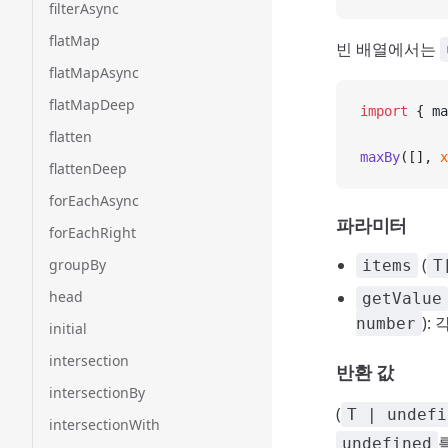
filterAsync
flatMap
빈 배열에서는
flatMapAsync
flatMapDeep
import
 { ma
flatten
maxBy
([], 
x
flattenDeep
forEachAsync
파라미터
forEachRight
(
groupBy
items
T
head
getValue
):
number
initial
intersection
반환 값
intersectionBy
(
T | undefi
intersectionWith
undefined