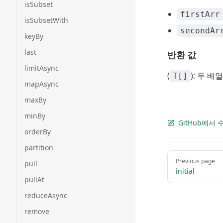
isSubset
firstArr
isSubsetWith
secondAr
keyBy
last
반환 값
limitAsync
(
): 두 
T[]
mapAsync
maxBy
minBy
GitHub에서
orderBy
partition
Pager
Previous page
pull
initial
pullAt
reduceAsync
remove