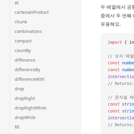
at
두 배열에서 공
cartesianProduct
중에서 두 번째
chunk
유용해요.
combinations
compact
import
 { in
countBy
// 숫자 배
difference
const
 numbe
differenceBy
const
 numbe
intersectio
differenceWith
// Returns:
drop
// 문자열 
dropRight
const
 strin
dropRightWhile
const
 strin
dropWhile
intersectio
// Returns:
fill