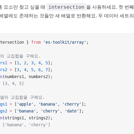
통 요소만 찾고 싶을 때
을 사용하세요. 첫 번
intersection
 배열에도 존재하는 것들만 새 배열로 반환해요. 두 데이터 세트의
tersection } 
from
 'es-toolkit/array'
;
열의 교집합을 구해요.
rs1
 =
 [
1
, 
2
, 
3
, 
4
, 
5
];
rs2
 =
 [
3
, 
4
, 
5
, 
6
, 
7
];
n
(numbers1, numbers2);
 [3, 4, 5]
배열의 교집합을 구해요.
gs1
 =
 [
'apple'
, 
'banana'
, 
'cherry'
];
gs2
 =
 [
'banana'
, 
'cherry'
, 
'date'
];
n
(strings1, strings2);
 ['banana', 'cherry']