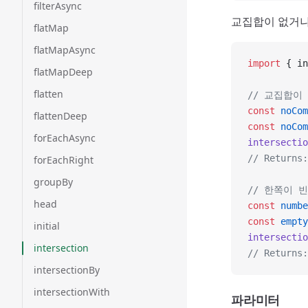
filterAsync
교집합이 없거나
flatMap
flatMapAsync
import
 { in
flatMapDeep
flatten
// 교집합이
const
 noCom
flattenDeep
const
 noCom
forEachAsync
intersectio
// Returns:
forEachRight
groupBy
// 한쪽이 
head
const
 numbe
const
 empty
initial
intersectio
intersection
// Returns:
intersectionBy
intersectionWith
파라미터