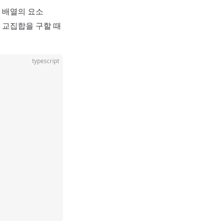
째 배열의 요소
 교집합을 구할 때
typescript