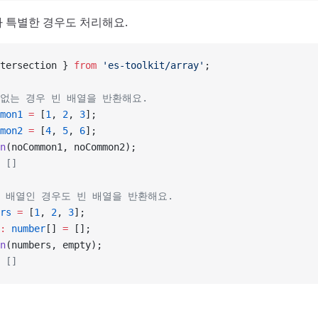
 특별한 경우도 처리해요.
tersection } 
from
 'es-toolkit/array'
;
 없는 경우 빈 배열을 반환해요.
mon1
 =
 [
1
, 
2
, 
3
];
mon2
 =
 [
4
, 
5
, 
6
];
n
(noCommon1, noCommon2);
 []
빈 배열인 경우도 빈 배열을 반환해요.
rs
 =
 [
1
, 
2
, 
3
];
:
 number
[] 
=
 [];
n
(numbers, empty);
 []