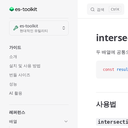
검색
K
Skip to content
Sidebar Navigation
es-toolkit
현대적인 유틸리티
interse
가이드
두 배열에 공통
소개
설치 및 사용 방법
const
 resul
번들 사이즈
성능
AI 활용
사용법
레퍼런스
배열
intersect