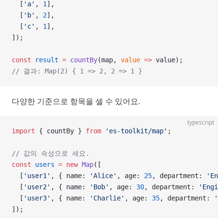
  [
'a'
, 
1
],
  [
'b'
, 
2
],
  [
'c'
, 
1
],
]);
const
 result
 =
 countBy
(map, 
value
 =>
 value);
// 결과: Map(2) { 1 => 2, 2 => 1 }
다양한 기준으로 항목을 셀 수 있어요.
typescript
import
 { countBy } 
from
 'es-toolkit/map'
;
// 값의 속성으로 세요.
const
 users
 =
 new
 Map
([
  [
'user1'
, { name: 
'Alice'
, age: 
25
, department: 
'En
  [
'user2'
, { name: 
'Bob'
, age: 
30
, department: 
'Engi
  [
'user3'
, { name: 
'Charlie'
, age: 
35
, department: 
'
]);