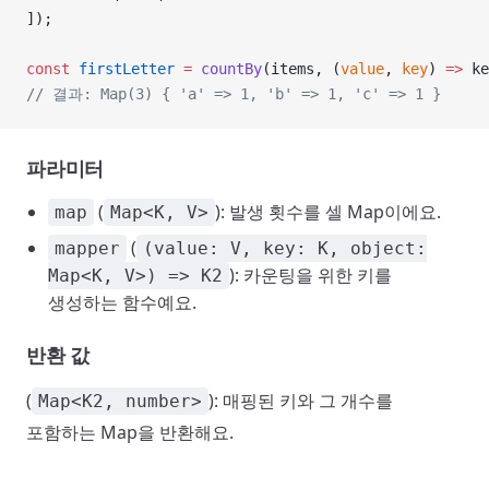
]);
const
 firstLetter
 =
 countBy
(items, (
value
, 
key
) 
=>
 ke
// 결과: Map(3) { 'a' => 1, 'b' => 1, 'c' => 1 }
파라미터
(
): 발생 횟수를 셀 Map이에요.
map
Map<K, V>
(
mapper
(value: V, key: K, object:
): 카운팅을 위한 키를
Map<K, V>) => K2
생성하는 함수예요.
반환 값
(
): 매핑된 키와 그 개수를
Map<K2, number>
포함하는 Map을 반환해요.