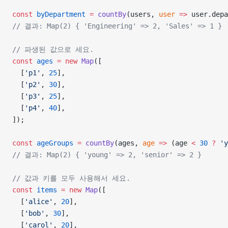
const
 byDepartment
 =
 countBy
(users, 
user
 =>
 user.depa
// 결과: Map(2) { 'Engineering' => 2, 'Sales' => 1 }
// 파생된 값으로 세요.
const
 ages
 =
 new
 Map
([
  [
'p1'
, 
25
],
  [
'p2'
, 
30
],
  [
'p3'
, 
25
],
  [
'p4'
, 
40
],
]);
const
 ageGroups
 =
 countBy
(ages, 
age
 =>
 (age 
<
 30
 ?
 'y
// 결과: Map(2) { 'young' => 2, 'senior' => 2 }
// 값과 키를 모두 사용해서 세요.
const
 items
 =
 new
 Map
([
  [
'alice'
, 
20
],
  [
'bob'
, 
30
],
  [
'carol'
, 
20
],