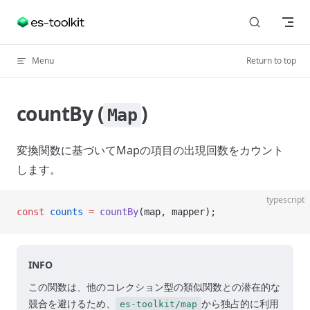
Skip to content
Menu
Return to top
countBy (
)
Map
変換関数に基づいてMapの項目の出現回数をカウント
します。
typescript
const
 counts
 =
 countBy
(map, mapper);
INFO
この関数は、他のコレクション型の類似関数との潜在的な
競合を避けるため、
から独占的に利用
es-toolkit/map