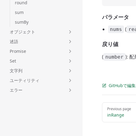
round
sum
パラメータ
sumBy
(
nums
re
オブジェクト
述語
戻り値
Promise
(
):
number
Set
文字列
ユーティリティ
GitHubで編
エラー
Pager
Previous page
inRange