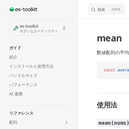
検索
K
Skip to content
Sidebar Navigation
es-toolkit
モダンなユーティリティ
mean
ガイド
数値配列の平均
紹介
インストールと使用方法
const
 avera
バンドルサイズ
パフォーマンス
AI 連携
使用法
リファレンス
配列
mean(nums