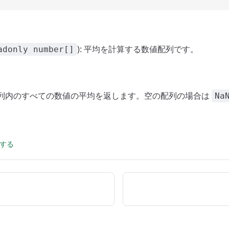
): 平均を計算する数値配列です。
adonly number[]
 配列内のすべての数値の平均を返します。空の配列の場合は
Na
集する