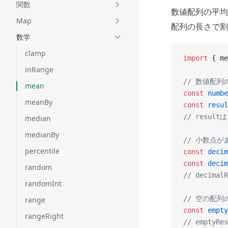
関数
数値配列の平
Map
配列の長さで
数学
clamp
import
 { me
inRange
// 数値配
mean
const
 numbe
meanBy
const
 resul
// resultは
median
medianBy
// 小数点
percentile
const
 decim
const
 decim
random
// decima
randomInt
// 空の配列
range
const
 empty
rangeRight
// emptyR