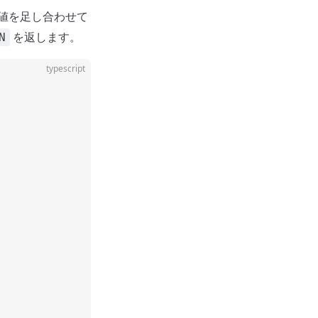
値を足し合わせて
を返します。
N
typescript