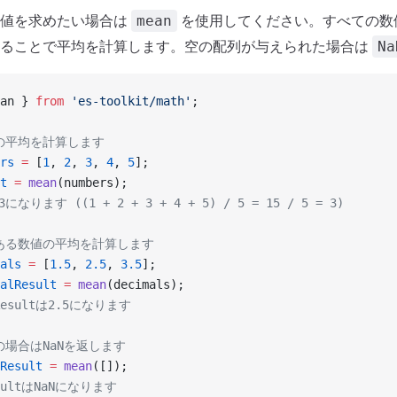
均値を求めたい場合は
を使用してください。すべての数
mean
割ることで平均を計算します。空の配列が与えられた場合は
Na
an } 
from
 'es-toolkit/math'
;
列の平均を計算します
rs
 =
 [
1
, 
2
, 
3
, 
4
, 
5
];
t
 =
 mean
(numbers);
3になります ((1 + 2 + 3 + 4 + 5) / 5 = 15 / 5 = 3)
がある数値の平均を計算します
als
 =
 [
1.5
, 
2.5
, 
3.5
];
alResult
 =
 mean
(decimals);
lResultは2.5になります
の場合はNaNを返します
Result
 =
 mean
([]);
esultはNaNになります