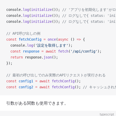
console.
log
(
initialize
()); 
// 'アプリを初期化します'がログ出
console.
log
(
initialize
()); 
// ログなしで{ status: 'ini
console.
log
(
initialize
()); 
// ログなしで{ status: 'ini
// API呼び出しの例
const
 fetchConfig
 =
 once
(
async
 () 
=>
 {
  console.
log
(
'設定を取得します'
);
  const
 response
 =
 await
 fetch
(
'/api/config'
);
  return
 response.
json
();
});
// 最初の呼び出しでのみ実際のAPIリクエストが実行される
const
 config1
 =
 await
 fetchConfig
();
const
 config2
 =
 await
 fetchConfig
(); 
// キャッシュさ
引数がある関数も使用できます。
typescript