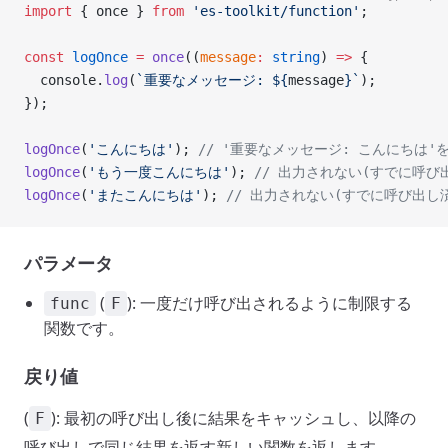
import
 { once } 
from
 'es-toolkit/function'
;
const
 logOnce
 =
 once
((
message
:
 string
) 
=>
 {
  console.
log
(
`重要なメッセージ: ${
message
}`
);
});
logOnce
(
'こんにちは'
); 
// '重要なメッセージ: こんにちは'
logOnce
(
'もう一度こんにちは'
); 
// 出力されない(すでに呼び
logOnce
(
'またこんにちは'
); 
// 出力されない(すでに呼び出し
パラメータ
(
): 一度だけ呼び出されるように制限する
func
F
関数です。
戻り値
(
): 最初の呼び出し後に結果をキャッシュし、以降の
F
呼び出しで同じ結果を返す新しい関数を返します。