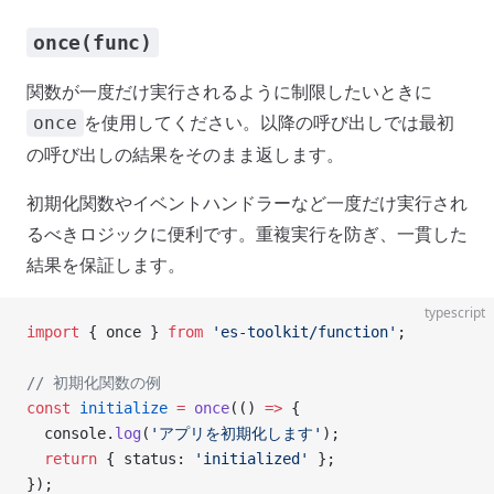
once(func)
関数が一度だけ実行されるように制限したいときに
を使用してください。以降の呼び出しでは最初
once
の呼び出しの結果をそのまま返します。
初期化関数やイベントハンドラーなど一度だけ実行され
るべきロジックに便利です。重複実行を防ぎ、一貫した
結果を保証します。
typescript
import
 { once } 
from
 'es-toolkit/function'
;
// 初期化関数の例
const
 initialize
 =
 once
(() 
=>
 {
  console.
log
(
'アプリを初期化します'
);
  return
 { status: 
'initialized'
 };
});