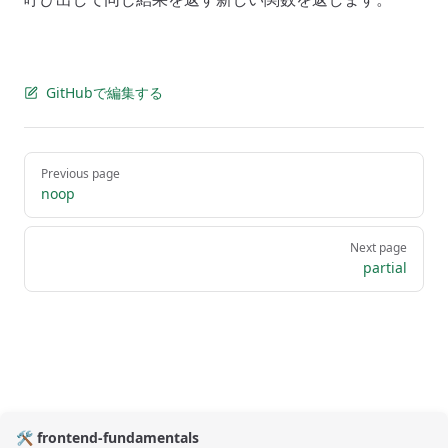
GitHubで編集する
Pager
Previous page
noop
Next page
partial
🛠️ frontend-fundamentals