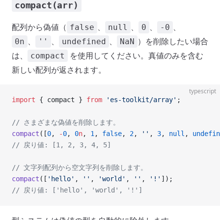
compact(arr)
配列から偽値（
、
、
、
、
false
null
0
-0
、
、
、
）を削除したい場合
0n
''
undefined
NaN
は、
を使用してください。真値のみを含む
compact
新しい配列が返されます。
typescript
import
 { compact } 
from
 'es-toolkit/array'
;
// さまざまな偽値を削除します。
compact
([
0
, 
-
0
, 
0
n
, 
1
, 
false
, 
2
, 
''
, 
3
, 
null
, 
undefin
// 戻り値: [1, 2, 3, 4, 5]
// 文字列配列から空文字列を削除します。
compact
([
'hello'
, 
''
, 
'world'
, 
''
, 
'!'
]);
// 戻り値: ['hello', 'world', '!']