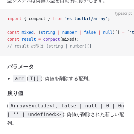
型システムは偽値の型を自動的に除外します。
typescript
import
 { compact } 
from
 'es-toolkit/array'
;
const
 mixed
:
 (
string
 |
 number
 |
 false
 |
 null
)[] 
=
 [
't
const
 result
 =
 compact
(mixed);
// result の型は (string | number)[]
パラメータ
(
): 偽値を削除する配列。
arr
T[]
戻り値
(
Array<Exclude<T, false | null | 0 | 0n
): 偽値が削除された新しい配
| '' | undefined>>
列。