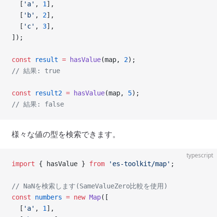
  [
'a'
, 
1
],
  [
'b'
, 
2
],
  [
'c'
, 
3
],
]);
const
 result
 =
 hasValue
(map, 
2
);
// 結果: true
const
 result2
 =
 hasValue
(map, 
5
);
// 結果: false
様々な値の型を検索できます。
typescript
import
 { hasValue } 
from
 'es-toolkit/map'
;
// NaNを検索します(SameValueZero比較を使用)
const
 numbers
 =
 new
 Map
([
  [
'a'
, 
1
],