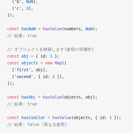
  [
'b'
, 
NaN
],
  [
'c'
, 
3
],
]);
const
 hasNaN
 =
 hasValue
(numbers, 
NaN
);
// 結果: true
// オブジェクトを検索します(参照の等価性)
const
 obj
 =
 { id: 
1
 };
const
 objects
 =
 new
 Map
([
  [
'first'
, obj],
  [
'second'
, { id: 
2
 }],
]);
const
 hasObj
 =
 hasValue
(objects, obj);
// 結果: true
const
 hasSimilar
 =
 hasValue
(objects, { id: 
1
 });
// 結果: false (異なる参照)