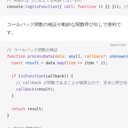
// 関数のように見えても関数でないもの
console.
log
(
isFunction
({ 
call
: 
function
 () {} })); 
//
コールバック関数の検証や動的な関数呼び出しで便利で
す。
typescript
// コールバック関数の検証
function
 processData
(
data
:
 any
[], 
callback
?:
 unknown
)
  const
 result
 =
 data.
map
(
item
 =>
 item 
*
 2
);
  if
 (
isFunction
(callback)) {
    // callback が関数であることが確実なので、安全に呼び
    callback
(result);
  }
  return
 result;
}