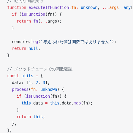
// 動的な関数実行
function
 executeIfFunction
(
fn
:
 unknown
, 
...
args
:
 any
[
  if
 (
isFunction
(fn)) {
    return
 fn
(
...
args);
  }
  console.
log
(
'与えられた値は関数ではありません'
);
  return
 null
;
}
// メソッドチェーンでの関数確認
const
 utils
 =
 {
  data: [
1
, 
2
, 
3
],
  process
(
fn
:
 unknown
) {
    if
 (
isFunction
(fn)) {
      this
.data 
=
 this
.data.
map
(fn);
    }
    return
 this
;
  },
};