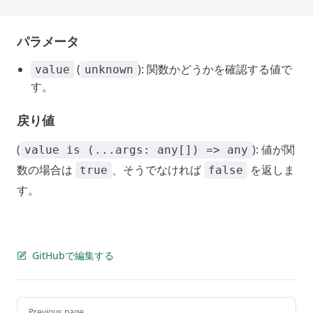
パラメータ
(
): 関数かどうかを確認する値で
value
unknown
す。
戻り値
(
): 値が関
value is (...args: any[]) => any
数の場合は
、そうでなければ
を返しま
true
false
す。
GitHubで編集する
Pager
Previous page