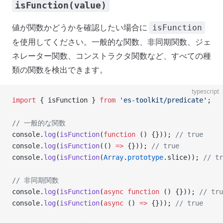
isFunction(value)
値が関数かどうかを確認したい場合に
isFunction
を使用してください。一般的な関数、非同期関数、ジェ
ネレーター関数、コンストラクタ関数など、すべての種
類の関数を検出できます。
typescript
import
 { isFunction } 
from
 'es-toolkit/predicate'
;
// 一般的な関数
console.
log
(
isFunction
(
function
 () {})); 
// true
console.
log
(
isFunction
(() 
=>
 {})); 
// true
console.
log
(
isFunction
(
Array
.
prototype
.slice)); 
// tr
// 非同期関数
console.
log
(
isFunction
(
async
 function
 () {})); 
// tru
console.
log
(
isFunction
(
async
 () 
=>
 {})); 
// true