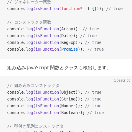
// ジェネレーター関数
console.
log
(
isFunction
(
function*
 () {})); 
// true
// コンストラクタ関数
console.
log
(
isFunction
(Array)); 
// true
console.
log
(
isFunction
(Date)); 
// true
console.
log
(
isFunction
(RegExp)); 
// true
console.
log
(
isFunction
(
Promise
)); 
// true
組み込み JavaScript 関数とクラスも検出します。
typescript
// 組み込みコンストラクタ
console.
log
(
isFunction
(Object)); 
// true
console.
log
(
isFunction
(String)); 
// true
console.
log
(
isFunction
(Number)); 
// true
console.
log
(
isFunction
(Boolean)); 
// true
// 型付き配列コンストラクタ