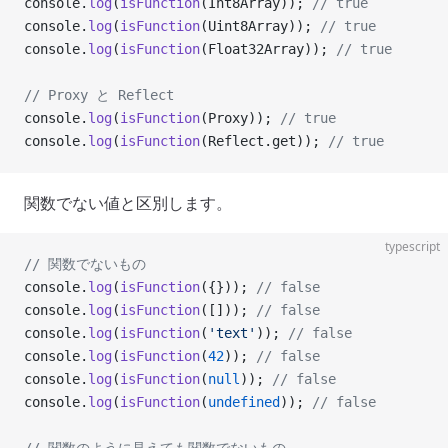
console.
log
(
isFunction
(Int8Array)); 
// true
console.
log
(
isFunction
(Uint8Array)); 
// true
console.
log
(
isFunction
(Float32Array)); 
// true
// Proxy と Reflect
console.
log
(
isFunction
(Proxy)); 
// true
console.
log
(
isFunction
(Reflect.get)); 
// true
関数でない値と区別します。
typescript
// 関数でないもの
console.
log
(
isFunction
({})); 
// false
console.
log
(
isFunction
([])); 
// false
console.
log
(
isFunction
(
'text'
)); 
// false
console.
log
(
isFunction
(
42
)); 
// false
console.
log
(
isFunction
(
null
)); 
// false
console.
log
(
isFunction
(
undefined
)); 
// false