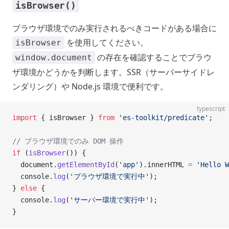
isBrowser()
ブラウザ環境でのみ実行されるべきコードがある場合に
を使用してください。
isBrowser
の存在を確認することでブラウ
window.document
ザ環境かどうかを判断します。SSR（サーバーサイドレ
ンダリング）や Node.js 環境で便利です。
typescript
import
 { isBrowser } 
from
 'es-toolkit/predicate'
;
// ブラウザ環境でのみ DOM 操作
if
 (
isBrowser
()) {
  document.
getElementById
(
'app'
).innerHTML 
=
 'Hello W
  console.
log
(
'ブラウザ環境で実行中'
);
} 
else
 {
  console.
log
(
'サーバー環境で実行中'
);
}