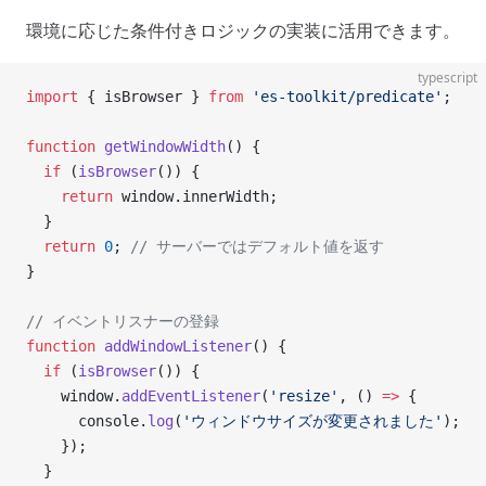
環境に応じた条件付きロジックの実装に活用できます。
typescript
import
 { isBrowser } 
from
 'es-toolkit/predicate'
;
function
 getWindowWidth
() {
  if
 (
isBrowser
()) {
    return
 window.innerWidth;
  }
  return
 0
; 
// サーバーではデフォルト値を返す
}
// イベントリスナーの登録
function
 addWindowListener
() {
  if
 (
isBrowser
()) {
    window.
addEventListener
(
'resize'
, () 
=>
 {
      console.
log
(
'ウィンドウサイズが変更されました'
);
    });
  }