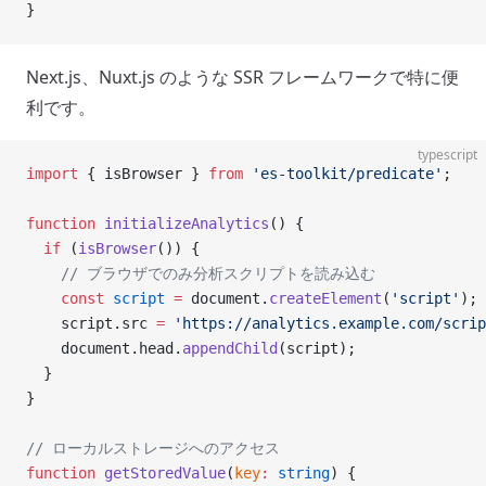
}
Next.js、Nuxt.js のような SSR フレームワークで特に便
利です。
typescript
import
 { isBrowser } 
from
 'es-toolkit/predicate'
;
function
 initializeAnalytics
() {
  if
 (
isBrowser
()) {
    // ブラウザでのみ分析スクリプトを読み込む
    const
 script
 =
 document.
createElement
(
'script'
);
    script.src 
=
 'https://analytics.example.com/scrip
    document.head.
appendChild
(script);
  }
}
// ローカルストレージへのアクセス
function
 getStoredValue
(
key
:
 string
) {