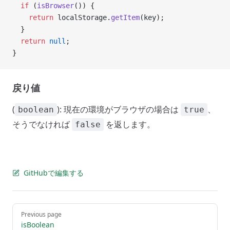
  if
 (
isBrowser
()) {
    return
 localStorage.
getItem
(key);
  }
  return
 null
;
}
戻り値
(
): 現在の環境がブラウザの場合は
、
boolean
true
そうでなければ
を返します。
false
GitHubで編集する
Pager
Previous page
isBoolean